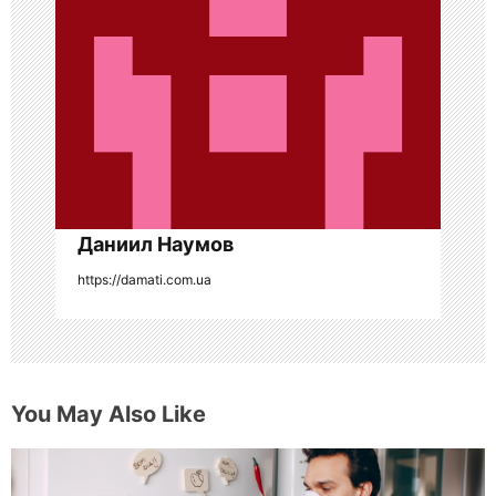
з
а
п
и
с
я
Даниил Наумов
https://damati.com.ua
м
You May Also Like