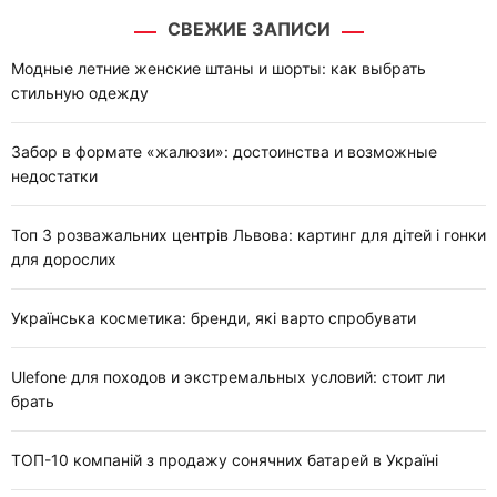
т
СВЕЖИЕ ЗАПИСИ
и
:
Модные летние женские штаны и шорты: как выбрать
стильную одежду
Забор в формате «жалюзи»: достоинства и возможные
недостатки
Топ 3 розважальних центрів Львова: картинг для дітей і гонки
для дорослих
Українська косметика: бренди, які варто спробувати
Ulefone для походов и экстремальных условий: стоит ли
брать
ТОП-10 компаній з продажу сонячних батарей в Україні