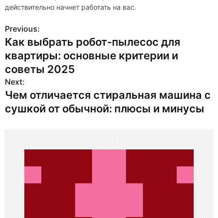
действительно начнет работать на вас.
Previous:
Н
Как выбрать робот-пылесос для
а
квартиры: основные критерии и
в
советы 2025
Next:
и
Чем отличается стиральная машина с
г
сушкой от обычной: плюсы и минусы
а
ц
и
я
п
о