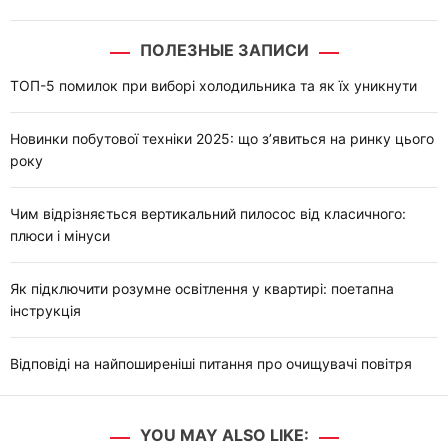
ПОЛЕЗНЫЕ ЗАПИСИ
ТОП-5 помилок при виборі холодильника та як їх уникнути
Новинки побутової техніки 2025: що з’явиться на ринку цього
року
Чим відрізняється вертикальний пилосос від класичного:
плюси і мінуси
Як підключити розумне освітлення у квартирі: поетапна
інструкція
Відповіді на найпоширеніші питання про очищувачі повітря
YOU MAY ALSO LIKE: