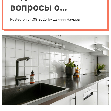
вопросы о
стиральных
Posted on
04.09.2025
by
Даниил Наумов
машинах: ответы
специалистов