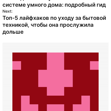
а
системе умного дома: подробный гид
в
Next:
Топ-5 лайфхаков по уходу за бытовой
и
техникой, чтобы она прослужила
г
дольше
а
ц
и
я
п
о
з
а