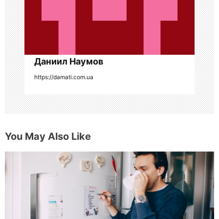
п
и
с
я
Даниил Наумов
https://damati.com.ua
м
You May Also Like