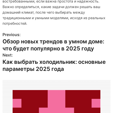
востребованными, если важна простота и надежность.
Важно определиться, какие задачи должен решать ваш
домашний климат, после чего выбирать между
традиционными и умными моделями, исходя из реальных
потребностей.
Previous:
Н
Обзор новых трендов в умном доме:
а
что будет популярно в 2025 году
в
Next:
Как выбрать холодильник: основные
и
параметры 2025 года
г
а
ц
и
я