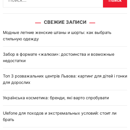
а
й
т
СВЕЖИЕ ЗАПИСИ
и
:
Модные летние женские штаны и шорты: как выбрать
стильную одежду
Забор в формате «жалюзи»: достоинства и возможные
недостатки
Топ 3 розважальних центрів Львова: картинг для дітей і гонки
для дорослих
Українська косметика: бренди, які варто спробувати
Ulefone для походов и экстремальных условий: стоит ли
брать