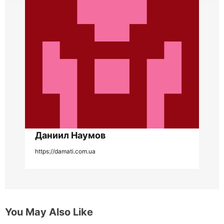
п
о
з
а
п
и
с
Даниил Наумов
я
https://damati.com.ua
м
You May Also Like