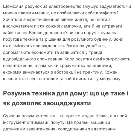
Щомісяця рахунок за електроенергію змушує задуматися: чи
можна платити менше, не позбавляючи себе комфорту?
Хочеться зберегти звичний рівень життя, не бігати з
виключателем після кожної лампочки, але й не витрачати
зайві кошти. Відповідь давно з’явилася поруч – сучасна
побутова техніка та рішення для розумного будинку. Вони
вже змінюють повсякденність багатьох українців,
допомагають економити та залишатися у тренді
відповідального споживання. Коли розетки самі контролюють
навантаження, а лампочки «розуміють» ваші звички,
економія вимикається з абстракції на практику. Кожен
кіловат стає під контролем, а зайві витрати – у минулому.
Розумна техніка для дому: що це таке і
як дозволяє заощаджувати
Сучасна розумна техніка – не просто модна фішка, а дієвий
інструмент оптимізації побуту. Це пральні машини з
датчиками завантаження, холодильники з адаптивним