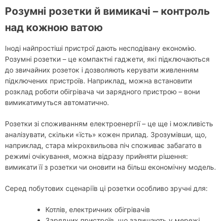
Розумні розетки й вимикачі – контроль
над кожною ватою
Іноді найпростіші пристрої дають несподівану економію.
Розумні розетки – це компактні гаджети, які підключаються
до звичайних розеток і дозволяють керувати живленням
підключених пристроїв. Наприклад, можна встановити
розклад роботи обігрівача чи зарядного пристрою – вони
вимикатимуться автоматично.
Розетки зі споживанням електроенергії – це ще і можливість
аналізувати, скільки «їсть» кожен прилад. Зрозумівши, що,
наприклад, стара мікрохвильова піч споживає забагато в
режимі очікування, можна відразу прийняти рішення:
вимикати її з розетки чи оновити на більш економічну модель.
Серед побутових сценаріїв ці розетки особливо зручні для:
Котлів, електричних обігрівачів
Зарядних пристроїв, що залишають у мережі