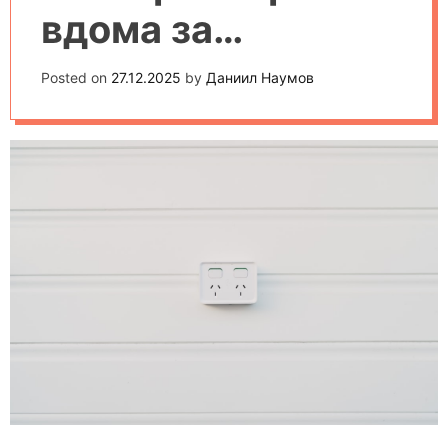
вдома за
допомогою
Posted on
27.12.2025
by
Даниил Наумов
розумної техніки