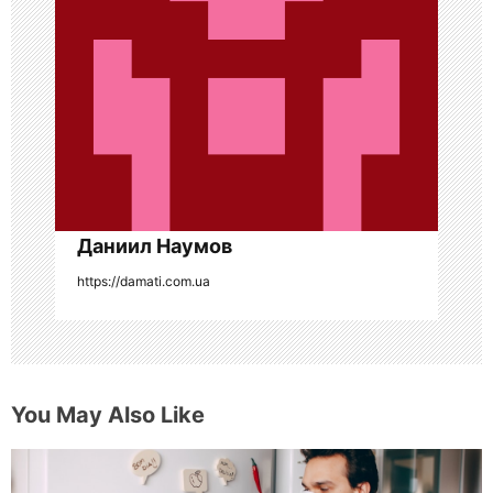
з
а
п
и
с
я
Даниил Наумов
https://damati.com.ua
м
You May Also Like