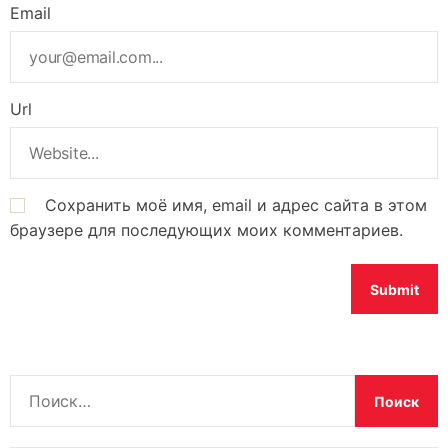
Email
Url
Сохранить моё имя, email и адрес сайта в этом
браузере для последующих моих комментариев.
Н
а
й