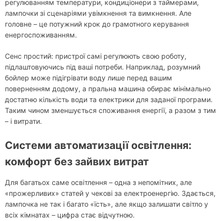
регулюванням температури, кондиціонери з таймерами,
лампочки зі сценаріями увімкнення та вимкнення. Але
головне – це потужний крок до грамотного керування
енергоспоживанням.
Сенс простий: пристрої самі регулюють свою роботу,
підлаштовуючись під ваші потреби. Наприклад, розумний
бойлер може підігрівати воду лише перед вашим
поверненням додому, а пральна машина обирає мінімально
достатню кількість води та електрики для заданої програми.
Таким чином зменшується споживання енергії, а разом з тим
– і витрати.
Системи автоматизації освітлення:
комфорт без зайвих витрат
Для багатьох саме освітлення – одна з непомітних, але
«прожерливих» статей у чекові за електроенергію. Здається,
лампочка не так і багато «їсть», але якщо залишати світло у
всіх кімнатах – цифра стає відчутною.