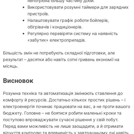
непотрібна більшу частину доби.
Використовувати розумні таймери для зарядних
пристроїв.
Налаштовувати графік роботи бойлерів,
обігрівачів і кондиціонерів.
Регулярно перевіряти систему на наявність
«забутих» електроприладів.
Більшість змін не потребують складної підготовки, але
результат – десятки або навіть сотні гривень економії на
місяць.
Висновок
Розумна техніка та автоматизація змінюють ставлення до
комфорту й ресурсів. Достатньо кількох простих рішень – і
електроенергія починає працювати на вас, а не проти вашого
бюджету. Головне – не боятися робити маленькі кроки та
поступово впроваджувати сучасні рішення у свій побут.
Перед вами можливість не лише заощадити, а й отримати
відчуття контролю та впевненість у завтрашньому дні навіть