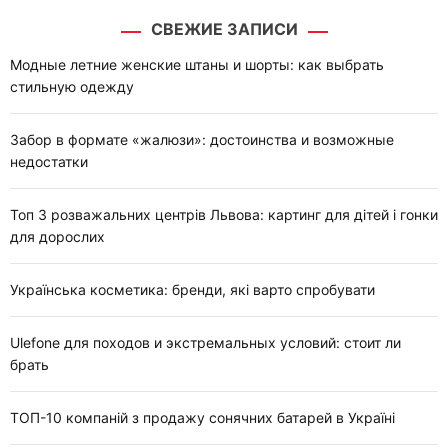
т
СВЕЖИЕ ЗАПИСИ
и
:
Модные летние женские штаны и шорты: как выбрать
стильную одежду
Забор в формате «жалюзи»: достоинства и возможные
недостатки
Топ 3 розважальних центрів Львова: картинг для дітей і гонки
для дорослих
Українська косметика: бренди, які варто спробувати
Ulefone для походов и экстремальных условий: стоит ли
брать
ТОП-10 компаній з продажу сонячних батарей в Україні