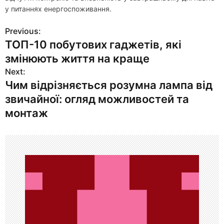
у питаннях енергоспоживання.
Previous:
Н
ТОП-10 побутових гаджетів, які
а
змінюють життя на краще
в
Next:
Чим відрізняється розумна лампа від
и
звичайної: огляд можливостей та
г
монтаж
а
ц
и
я
п
о