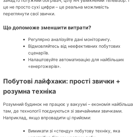
занадто потужний обігрівач, цілу ніч увімкнений телевізор. І
це не просто сухі цифри – це реальна можливість
переглянути свої звички.
Що допоможе зменшити витрати?
Регулярно аналізуйте дані моніторингу.
Відмовляйтесь від неефективних побутових
сценаріїв.
Налаштовуйте автоматизацію для найбільших
«енергожерів».
Побутові лайфхаки: прості звички +
розумна техніка
Розумний будинок не працює у вакуумі – економія найбільша
там, де технології поєднуються зі звичайними звичками.
Наприклад, якщо впровадити ці прийоми:
Вимикати зі «стенду» побутову техніку, яка