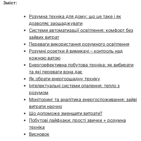
Зміст:
Розумна техніка для дому: що це таке і як
дозволяє заощаджувати
Системи автоматизації освітлення: комфорт без
зайвих витрат
Переваги використання розумного освітлення
Розумні розетки й вимикачі – контроль над
кожною ватою
Енергоефективна побутова техніка: як вибирати
та які переваги вона дає
Як обрати енергоощадну техніку
Інтелектуальні системи опалення: тепло з
розумом
Моніторинг та аналітика енергоспоживання: зайві
витрати наочно
Що допоможе зменшити витрати?
Побутові лайфхаки: прості звички + розумна
техніка
Висновок