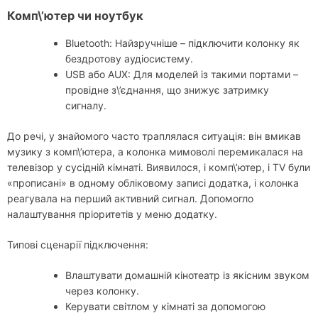
Комп\’ютер чи ноутбук
Bluetooth: Найзручніше – підключити колонку як
бездротову аудіосистему.
USB або AUX: Для моделей із такими портами –
провідне з\’єднання, що знижує затримку
сигналу.
До речі, у знайомого часто траплялася ситуація: він вмикав
музику з комп\’ютера, а колонка мимоволі перемикалася на
телевізор у сусідній кімнаті. Виявилося, і комп\’ютер, і TV були
«прописані» в одному обліковому записі додатка, і колонка
реагувала на перший активний сигнал. Допомогло
налаштування пріоритетів у меню додатку.
Типові сценарії підключення:
Влаштувати домашній кінотеатр із якісним звуком
через колонку.
Керувати світлом у кімнаті за допомогою