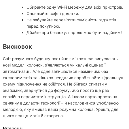
Обирайте одну Wi-Fi мережу для всіх пристроїв.
Оновлюйте софт і додатки.
Не забувайте перевіряти сумісність гаджетів
перед покупкою.
Дбайте про безпеку: пароль має бути надійним!
Висновок
Світ розумного будинку постійно змінюється: випускають
нові моделі колонок, з’являються унікальні сценарії
автоматизації. Але одне залишається незмінним: без
експериментів та кількох невдалих спроб знайти «ідеальну»
схему підключення не обійтися. Не бійтеся спитати у
знайомих, звернутися до форуму, або просто ще раз
спокійно перечитати інструкцію. А інколи варто просто на
хвилину відкласти технології – й насолодитися улюбленою
мелодією, яку вмикає ваша розумна колонка. Урешті, для
цього вся ця магія й створена.
Previous: