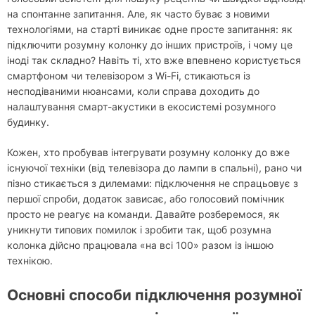
на спонтанне запитання. Але, як часто буває з новими
технологіями, на старті виникає одне просте запитання: як
підключити розумну колонку до інших пристроїв, і чому це
іноді так складно? Навіть ті, хто вже впевнено користується
смартфоном чи телевізором з Wi-Fi, стикаються із
несподіваними нюансами, коли справа доходить до
налаштування смарт-акустики в екосистемі розумного
будинку.
Кожен, хто пробував інтегрувати розумну колонку до вже
існуючої техніки (від телевізора до лампи в спальні), рано чи
пізно стикається з дилемами: підключення не спрацьовує з
першої спроби, додаток зависає, або голосовий помічник
просто не реагує на команди. Давайте розберемося, як
уникнути типових помилок і зробити так, щоб розумна
колонка дійсно працювала «на всі 100» разом із іншою
технікою.
Основні способи підключення розумної