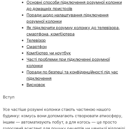
Основні способи підключення розумної колонки
до домашніх пристроїв
Поради щодо налаштування підключення
розумної колонки
Як підключити розумну колонку до телевізора,
смартфона, комп\’ютера
Телевізор
Смартфон
Комп\’ютер чи ноутбук
Часті проблеми при підключенні розумної
колонки
Поради по безпеці та конфіденційності під час
підключення
Висновок
Вступ
Усе частіше розумні колонки стають частиною нашого
будинку: комусь вони допомагають створювати атмосферу,
іншим — автоматизують побут, а для когось — це просто
голосовий асистент для пошуку рецептів чи швидкої відповіді