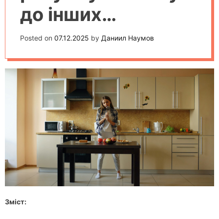
до інших
пристроїв: поради
Posted on
07.12.2025
by
Даниил Наумов
та часті проблеми
Зміст: