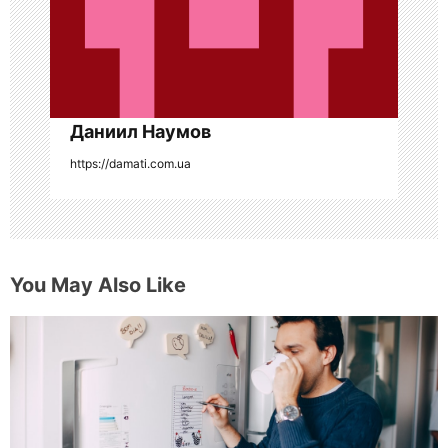
а
п
и
с
Даниил Наумов
я
https://damati.com.ua
м
You May Also Like