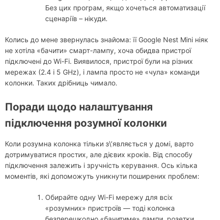
Без цих програм, якщо хочеться автоматизації
сценаріїв – нікуди.
Колись до мене звернулась знайома: її Google Nest Mini ніяк
не хотіла «бачити» смарт-лампу, хоча обидва пристрої
підключені до Wi-Fi. Виявилося, пристрої були на різних
мережах (2.4 і 5 GHz), і лампа просто не «чула» команди
колонки. Таких дрібниць чимало.
Поради щодо налаштування
підключення розумної колонки
Коли розумна колонка тільки з\’являється у домі, варто
дотримуватися простих, але дієвих кроків. Від способу
підключення залежить і зручність керування. Ось кілька
моментів, які допоможуть уникнути поширених проблем:
Обирайте одну Wi-Fi мережу для всіх
«розумних» пристроїв — тоді колонка
безперешкодно «бачитиме» лампи, розетки,