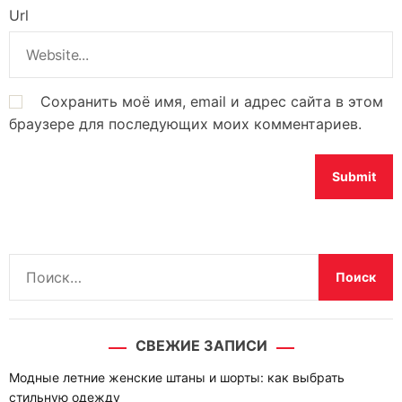
Url
Сохранить моё имя, email и адрес сайта в этом
браузере для последующих моих комментариев.
Н
а
й
т
СВЕЖИЕ ЗАПИСИ
и
:
Модные летние женские штаны и шорты: как выбрать
стильную одежду