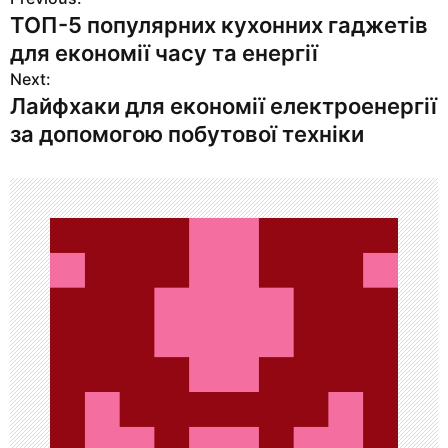
Н
ТОП-5 популярних кухонних гаджетів
а
для економії часу та енергії
в
Next:
Лайфхаки для економії електроенергії
и
за допомогою побутової техніки
г
а
ц
и
я
п
о
з