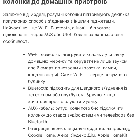
колонки до домашніх пристроїв
Залежно від моделі, розумні колонки підтримують декілька
популярних способів з\’єднання з іншими гаджетами.
Найчастіше – це Wi-Fi, Bluetooth, а іноді – й дротове
підключення через AUX або USB. Кожен варіант має свої
особливості.
Wi-Fi: дозволяє інтегрувати колонку у спільну
домашню мережу та керувати не лише звуком,
але й смарт-пристроями (розетки, лампи,
кондиціонери). Саме Wi-Fi — серце розумного
будинку.
Bluetooth: підходить для швидкого з\’єднання із
телефоном або ноутбуком. Зручно, якщо
хочеться просто слухати музику.
AUX-кабель: рятує, коли потрібно підключити
колонку до старої аудіосистеми чи телевізора без
Bluetooth.
Інтеграція через спеціальні додатки: наприклад,
Google Home, Alexa, Яндекс.Дім, Apple HomeKit.