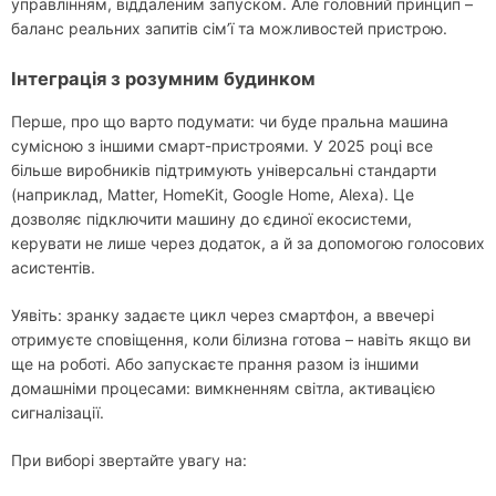
управлінням, віддаленим запуском. Але головний принцип –
баланс реальних запитів сім’ї та можливостей пристрою.
Інтеграція з розумним будинком
Перше, про що варто подумати: чи буде пральна машина
сумісною з іншими смарт-пристроями. У 2025 році все
більше виробників підтримують універсальні стандарти
(наприклад, Matter, HomeKit, Google Home, Alexa). Це
дозволяє підключити машину до єдиної екосистеми,
керувати не лише через додаток, а й за допомогою голосових
асистентів.
Уявіть: зранку задаєте цикл через смартфон, а ввечері
отримуєте сповіщення, коли білизна готова – навіть якщо ви
ще на роботі. Або запускаєте прання разом із іншими
домашніми процесами: вимкненням світла, активацією
сигналізації.
При виборі звертайте увагу на: