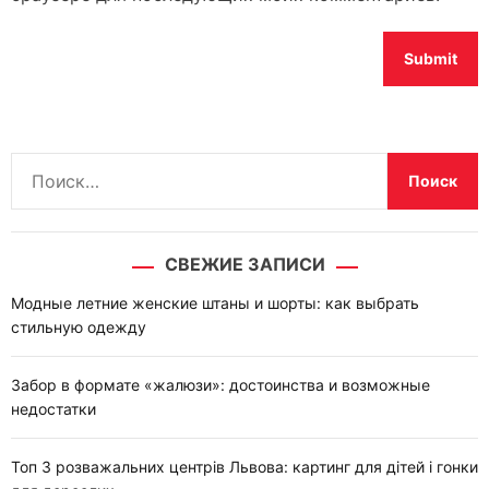
Н
а
й
т
СВЕЖИЕ ЗАПИСИ
и
:
Модные летние женские штаны и шорты: как выбрать
стильную одежду
Забор в формате «жалюзи»: достоинства и возможные
недостатки
Топ 3 розважальних центрів Львова: картинг для дітей і гонки