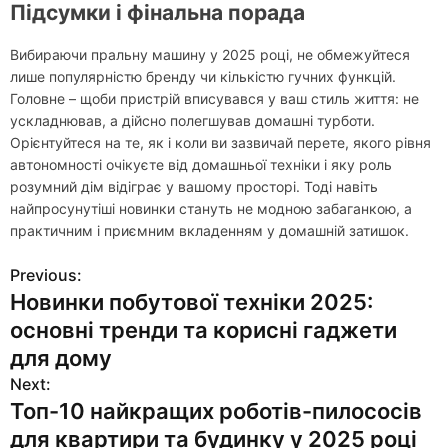
Підсумки і фінальна порада
Вибираючи пральну машину у 2025 році, не обмежуйтеся
лише популярністю бренду чи кількістю гучних функцій.
Головне – щоби пристрій вписувався у ваш стиль життя: не
ускладнював, а дійсно полегшував домашні турботи.
Орієнтуйтеся на те, як і коли ви зазвичай перете, якого рівня
автономності очікуєте від домашньої техніки і яку роль
розумний дім відіграє у вашому просторі. Тоді навіть
найпросунутіші новинки стануть не модною забаганкою, а
практичним і приємним вкладенням у домашній затишок.
Previous:
Н
Новинки побутової техніки 2025:
а
основні тренди та корисні гаджети
в
для дому
Next:
и
Топ-10 найкращих роботів-пилососів
г
для квартири та будинку у 2025 році