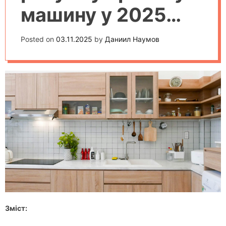
машину у 2025
році: основні
Posted on
03.11.2025
by
Даниил Наумов
критерії та поради
Зміст: