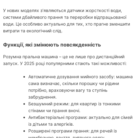
У нових моделях з’являються датчики жорсткості води,
системи дбайливого прання та переробки відпрацьованої
води. Це особливо актуально для тих, хто прагне зменшити
витрати та екологічний слід.
Функції, які змінюють повсякденність
Розумна пральна машина – це не лише про дистанційний
запуск. У 2025 році популярними стають такі можливості:
Автоматичне дозування мийного засобу: машина
сама визначає, скільки порошку чи рідини
потрібно, враховуючи вагу та ступінь
забруднення.
Безшумний режим: для квартир із тонкими
стінами чи прання вночі.
Антибактеріальні програми: актуально для сімей
із дітьми та алергіків.
Розширені програми прання: для речей із
мембраною, взуття, дитячого одягу.