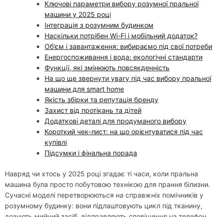
Ключові параметри вибору розумної пральної
машини у 2025 році
Інтеграція з розумним будинком
Наскільки потрібен Wi-Fi і мобільний додаток?
Об’єм і завантаження: вибираємо під свої потреби
Енергоспоживання і вода: екологічні стандарти
Функції, які змінюють повсякденність
На що ще звернути увагу під час вибору пральної
машини для smart home
Якість збірки та репутація бренду
Захист від протікань та дітей
Додаткові деталі для продуманого вибору
Короткий чек-лист: на що орієнтуватися під час
купівлі
Підсумки і фінальна порада
Навряд чи хтось у 2025 році згадає ті часи, коли пральна
машина була просто побутовою технікою для прання білизни.
Сучасні моделі перетворюються на справжніх помічників у
розумному будинку: вони підлаштовують цикл під тканину,
дозують мийний засіб, відправляють сповіщення на телефон.