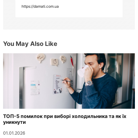
https://damati.com.ua
м
You May Also Like
ТОП-5 помилок при виборі холодильника та як їх
уникнути
01.01.2026