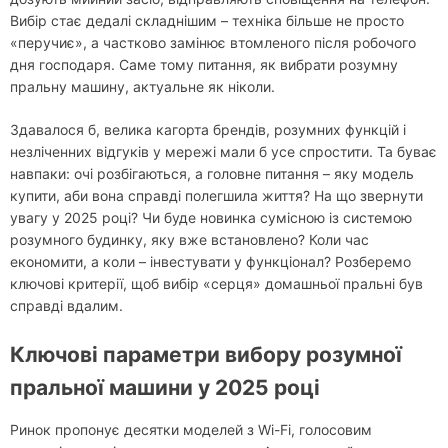
Вибір стає дедалі складнішим – техніка більше не просто
«перучиє», а частково замінює втомленого після робочого
дня господаря. Саме тому питання, як вибрати розумну
пральну машину, актуальне як ніколи.
Здавалося б, велика кагорта брендів, розумних функцій і
незліченних відгуків у мережі мали б усе спростити. Та буває
навпаки: очі розбігаються, а головне питання – яку модель
купити, аби вона справді полегшила життя? На що звернути
увагу у 2025 році? Чи буде новинка сумісною із системою
розумного будинку, яку вже встановлено? Коли час
економити, а коли – інвестувати у функціонал? Розберемо
ключові критерії, щоб вибір «серця» домашньої пральні був
справді вдалим.
Ключові параметри вибору розумної
пральної машини у 2025 році
Ринок пропонує десятки моделей з Wi-Fi, голосовим