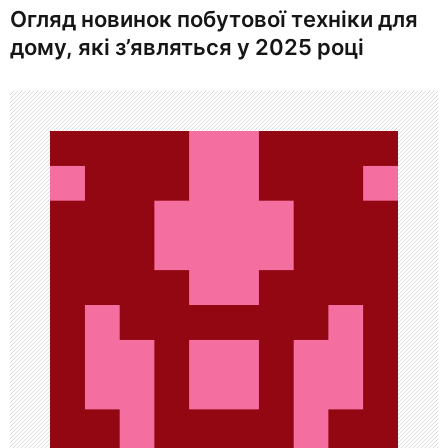
и
Огляд новинок побутової техніки для
г
дому, які з’являться у 2025 році
а
ц
и
я
п
о
з
а
п
и