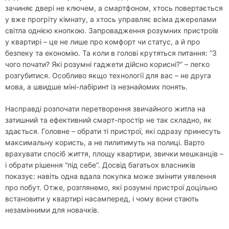
зачиняє двері не ключем, а смартфоном, хтось повертається
у вже прогріту кімнату, а хтось управляє всіма джерелами
світла однією кнопкою. Запровадження розумних пристроїв
у квартирі – це не лише про комфорт чи статус, а й про
безпеку та економію. Та коли в голові крутяться питання: “З
чого почати? Які розумні гаджети дійсно корисні?” – легко
розгубитися. Особливо якщо технології для вас – не друга
мова, а швидше міні-лабіринт із незнайомих понять.
Насправді розпочати перетворення звичайного житла на
затишний та ефективний смарт-простір не так складно, як
здається. Головне – обрати ті пристрої, які одразу принесуть
максимальну користь, а не пилитимуть на полиці. Варто
врахувати спосіб життя, площу квартири, звички мешканців –
і обрати рішення “під себе”. Досвід багатьох власників
показує: навіть одна вдала покупка може змінити уявлення
про побут. Отже, розглянемо, які розумні пристрої доцільно
встановити у квартирі насамперед, і чому вони стають
незамінними для новачків.