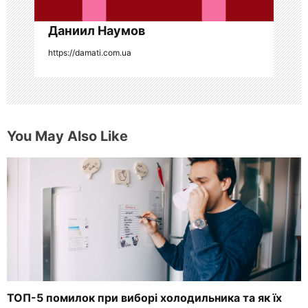
с
я
Даниил Наумов
https://damati.com.ua
м
You May Also Like
ТОП-5 помилок при виборі холодильника та як їх