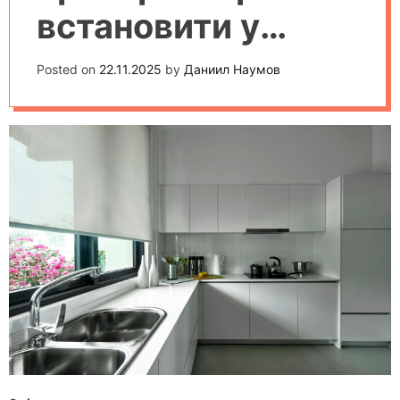
встановити у
квартирі
Posted on
22.11.2025
by
Даниил Наумов
першочергово:
поради для
початківців