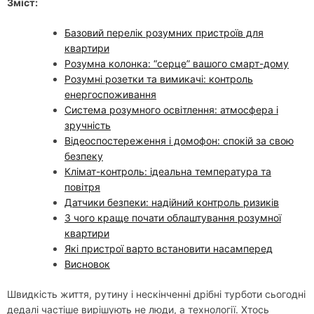
Зміст:
Базовий перелік розумних пристроїв для
квартири
Розумна колонка: “серце” вашого смарт-дому
Розумні розетки та вимикачі: контроль
енергоспоживання
Система розумного освітлення: атмосфера і
зручність
Відеоспостереження і домофон: спокій за свою
безпеку
Клімат-контроль: ідеальна температура та
повітря
Датчики безпеки: надійний контроль ризиків
З чого краще почати облаштування розумної
квартири
Які пристрої варто встановити насамперед
Висновок
Швидкість життя, рутину і нескінченні дрібні турботи сьогодні
дедалі частіше вирішують не люди, а технології. Хтось