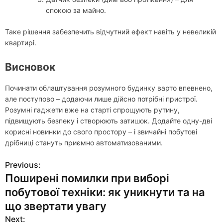
спокою за майно.
Таке рішення забезпечить відчутний ефект навіть у невеликій
квартирі.
Висновок
Починати облаштування розумного будинку варто впевнено,
але поступово – додаючи лише дійсно потрібні пристрої.
Розумні гаджети вже на старті спрощують рутину,
підвищують безпеку і створюють затишок. Додайте одну-дві
корисні новинки до свого простору – і звичайні побутові
дрібниці стануть приємно автоматизованими.
Previous:
Н
Поширені помилки при виборі
а
побутової техніки: як уникнути та на
в
що звертати увагу
Next: