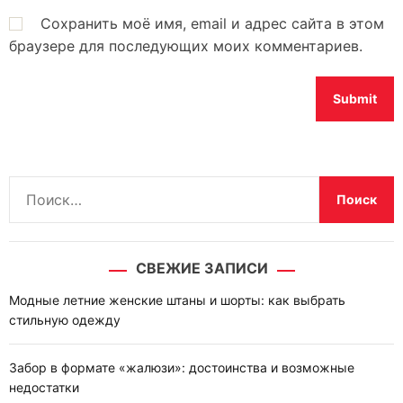
Сохранить моё имя, email и адрес сайта в этом
браузере для последующих моих комментариев.
Н
а
й
т
СВЕЖИЕ ЗАПИСИ
и
:
Модные летние женские штаны и шорты: как выбрать
стильную одежду
Забор в формате «жалюзи»: достоинства и возможные
недостатки