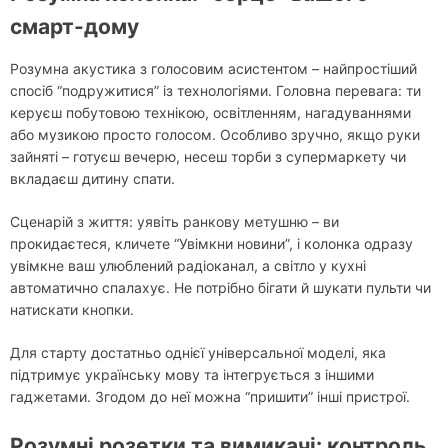
смарт-дому
Розумна акустика з голосовим асистентом – найпростіший
спосіб “подружитися” із технологіями. Головна перевага: ти
керуєш побутовою технікою, освітленням, нагадуваннями
або музикою просто голосом. Особливо зручно, якщо руки
зайняті – готуєш вечерю, несеш торби з супермаркету чи
вкладаєш дитину спати.
Сценарій з життя: уявіть ранкову метушню – ви
прокидаєтеся, кличете “Увімкни новини”, і колонка одразу
увімкне ваш улюблений радіоканал, а світло у кухні
автоматично спалахує. Не потрібно бігати й шукати пульти чи
натискати кнопки.
Для старту достатньо однієї універсальної моделі, яка
підтримує українську мову та інтегрується з іншими
гаджетами. Згодом до неї можна “пришити” інші пристрої.
Розумні розетки та вимикачі: контроль