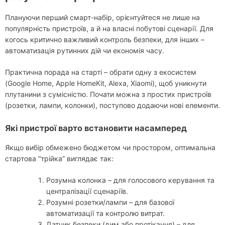
Плануючи перший смарт-набір, орієнтуйтеся не лише на
популярність пристроїв, а й на власні побутові сценарії. Для
когось критично важливий контроль безпеки, для інших –
автоматизація рутинних дій чи економія часу.
Практична порада на старті – обрати одну з екосистем
(Google Home, Apple HomeKit, Alexa, Xiaomi), щоб уникнути
плутанини з сумісністю. Почати можна з простих пристроїв
(розетки, лампи, колонки), поступово додаючи нові елементи.
Які пристрої варто встановити насамперед
Якщо вибір обмежено бюджетом чи простором, оптимальна
стартова “трійка” виглядає так:
Розумна колонка – для голосового керування та
централізації сценаріїв.
Розумні розетки/лампи – для базової
автоматизації та контролю витрат.
Датчик безпеки (дим або протікання) – для