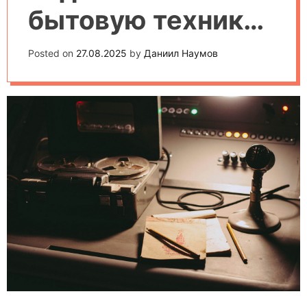
бытовую технику
к системе умного
Posted on
27.08.2025
by
Даниил Наумов
дома