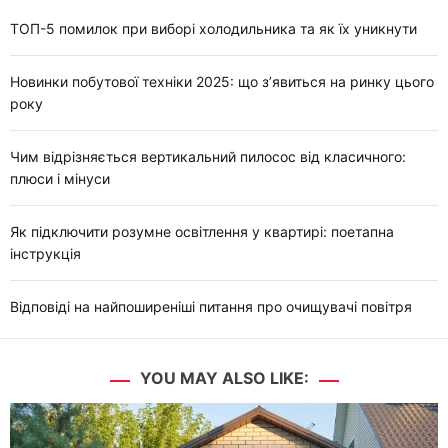
ТОП-5 помилок при виборі холодильника та як їх уникнути
Новинки побутової техніки 2025: що з’явиться на ринку цього
року
Чим відрізняється вертикальний пилосос від класичного:
плюси і мінуси
Як підключити розумне освітлення у квартирі: поетапна
інструкція
Відповіді на найпоширеніші питання про очищувачі повітря
YOU MAY ALSO LIKE: