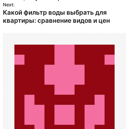
в
Next:
Какой фильтр воды выбрать для
и
квартиры: сравнение видов и цен
г
а
ц
и
я
п
о
з
а
п