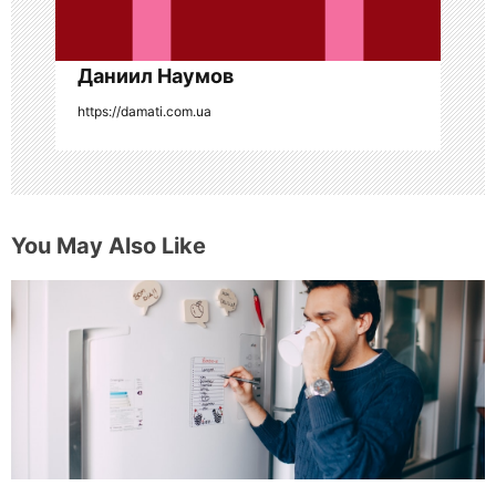
и
с
Даниил Наумов
я
https://damati.com.ua
м
You May Also Like