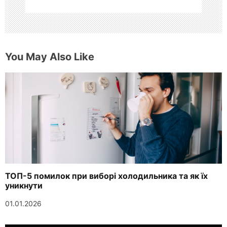
м
You May Also Like
ТОП-5 помилок при виборі холодильника та як їх
уникнути
01.01.2026