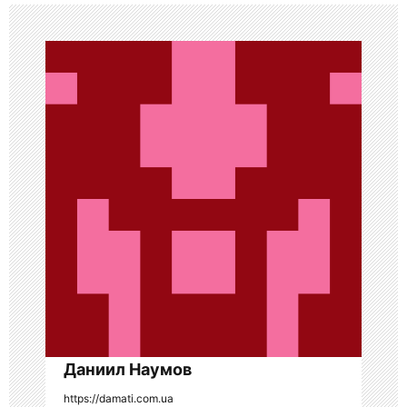
а
ц
и
я
п
о
з
а
п
и
с
Даниил Наумов
я
https://damati.com.ua