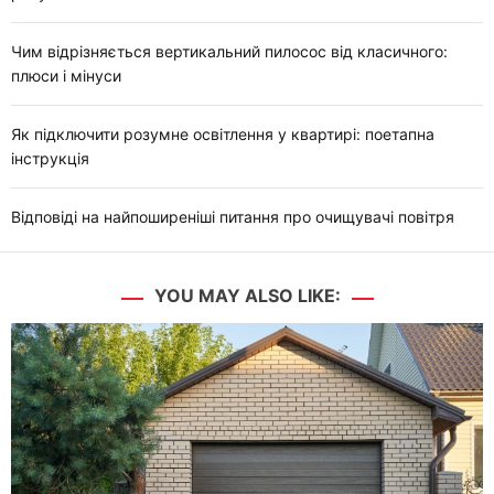
Чим відрізняється вертикальний пилосос від класичного:
плюси і мінуси
Як підключити розумне освітлення у квартирі: поетапна
інструкція
Відповіді на найпоширеніші питання про очищувачі повітря
YOU MAY ALSO LIKE: