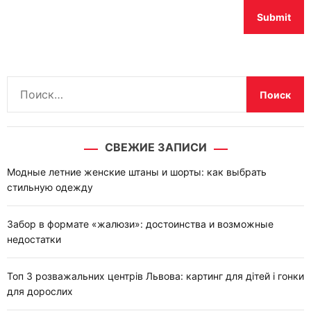
Н
а
й
т
СВЕЖИЕ ЗАПИСИ
и
:
Модные летние женские штаны и шорты: как выбрать
стильную одежду
Забор в формате «жалюзи»: достоинства и возможные
недостатки
Топ 3 розважальних центрів Львова: картинг для дітей і гонки
для дорослих