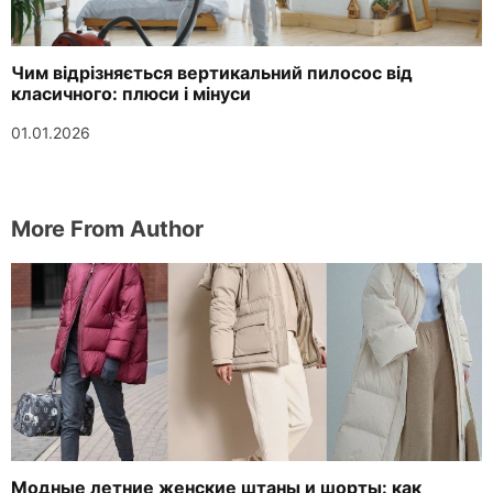
Чим відрізняється вертикальний пилосос від
класичного: плюси і мінуси
01.01.2026
More From Author
Модные летние женские штаны и шорты: как