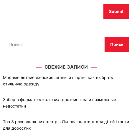
Н
а
й
т
СВЕЖИЕ ЗАПИСИ
и
:
Модные летние женские штаны и шорты: как выбрать
стильную одежду
Забор в формате «жалюзи»: достоинства и возможные
недостатки
Топ 3 розважальних центрів Львова: картинг для дітей і гонки
для дорослих