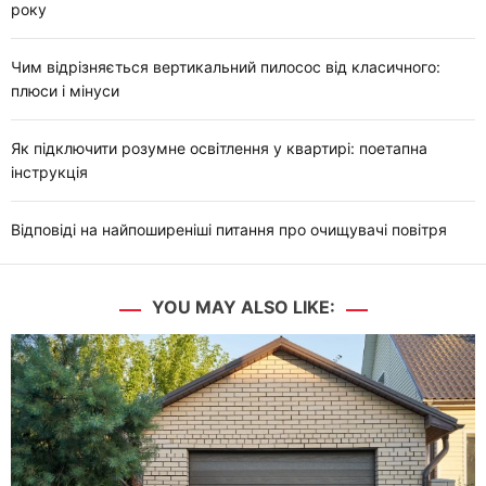
року
Чим відрізняється вертикальний пилосос від класичного:
плюси і мінуси
Як підключити розумне освітлення у квартирі: поетапна
інструкція
Відповіді на найпоширеніші питання про очищувачі повітря
YOU MAY ALSO LIKE: