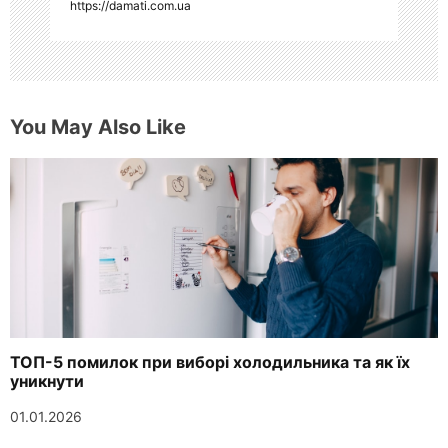
я
https://damati.com.ua
м
You May Also Like
ТОП-5 помилок при виборі холодильника та як їх
уникнути
01.01.2026