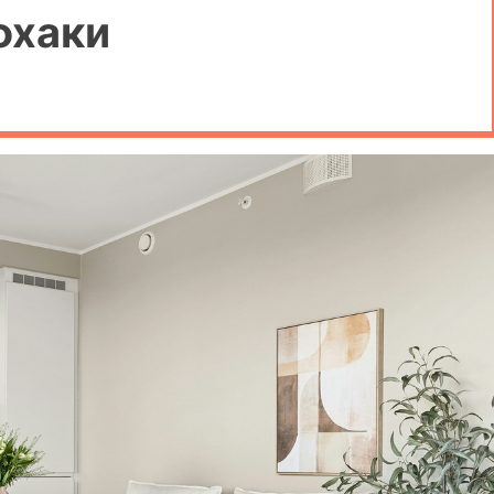
фхаки