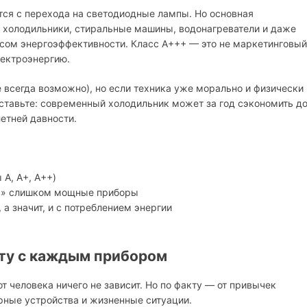
тся с перехода на светодиодные лампы. Но основная
е холодильники, стиральные машины, водонагреватели и даже
ссом энергоэффективности. Класс A+++ — это не маркетинговый
лектроэнергию.
е всегда возможно), но если техника уже морально и физически
дставьте: современный холодильник может за год сэкономить д
етней давности.
A, A+, A++)
ас» слишком мощные приборы
 а значит, и с потреблением энергии
ыту с каждым прибором
от человека ничего не зависит. Но по факту — от привычек
рные устройства и жизненные ситуации.