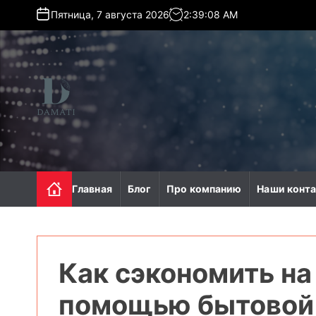
S
Пятница, 7 августа 2026
2
:
39
:
10
AM
k
i
p
t
o
c
o
d
n
a
t
m
e
a
n
t
Главная
Блог
Про компанию
Наши конт
t
i
.
c
o
Как сэкономить на
m
.
помощью бытовой 
u
a