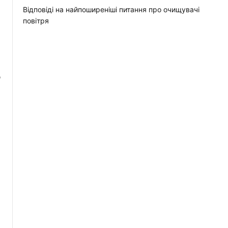
Відповіді на найпоширеніші питання про очищувачі
повітря
о