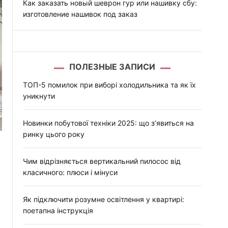
Как заказать новый шеврон гур или нашивку сбу:
изготовление нашивок под заказ
ПОЛЕЗНЫЕ ЗАПИСИ
ТОП-5 помилок при виборі холодильника та як їх
уникнути
Новинки побутової техніки 2025: що з’явиться на
ринку цього року
Чим відрізняється вертикальний пилосос від
класичного: плюси і мінуси
Як підключити розумне освітлення у квартирі:
поетапна інструкція