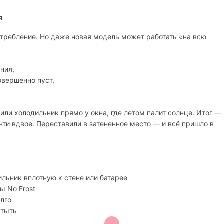
я
требление. Но даже новая модель может работать «на всю
ния,
овершенно пуст,
или холодильник прямо у окна, где летом палит солнце. Итог —
ти вдвое. Переставили в затененное место — и всё пришло в
ильник вплотную к стене или батарее
ы No Frost
олго
стыть