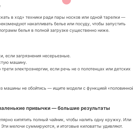
е
скать в ход» техники ради пары носков или одной тарелки —
екомендуют накапливать белье или посуду, чтобы запустить
илограмм белья в полной загрузке существенно ниже.
и, если загрязнения несерьезные.
устую машину.
трети электроэнергии, если речь не о полотенцах или детских
ез машины не обойтись — ищите модели с функцией «половинно
маленькие привычки — большие результаты
улярно кипятить полный чайник, чтобы налить одну кружку. Или
. Эти мелочи суммируются, и итоговые киловатты удивляют.