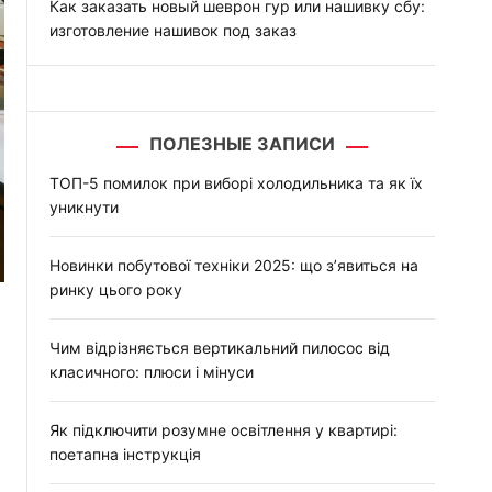
Как заказать новый шеврон гур или нашивку сбу:
изготовление нашивок под заказ
ПОЛЕЗНЫЕ ЗАПИСИ
ТОП-5 помилок при виборі холодильника та як їх
уникнути
Новинки побутової техніки 2025: що з’явиться на
ринку цього року
Чим відрізняється вертикальний пилосос від
класичного: плюси і мінуси
Як підключити розумне освітлення у квартирі:
поетапна інструкція