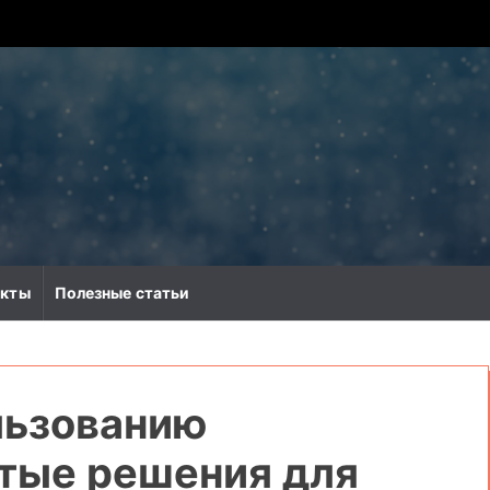
акты
Полезные статьи
льзованию
стые решения для