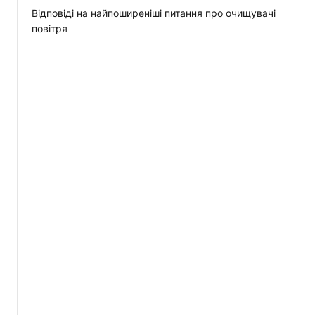
Відповіді на найпоширеніші питання про очищувачі
повітря