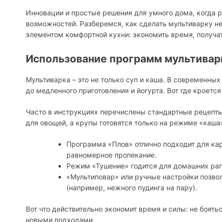
Инновации и простые решения для умного дома, когда р
возможностей. Разберемся, как сделать мультиварку н
элементом комфортной кухни: экономить время, получать
Использование программ мультивар
Мультиварка – это не только суп и каша. В современны
до медленного приготовления и йогурта. Вот где кроетс
Часто в инструкциях перечислены стандартные рецепты 
для овощей, а крупы готовятся только на режиме «каша
Программа «Плов» отлично подходит для ка
равномерное пропекание.
Режим «Тушение» годится для домашних рагу 
«Мультиповар» или ручные настройки позвол
(например, нежного пудинга на пару).
Вот что действительно экономит время и силы: не боя
новыми подходами.