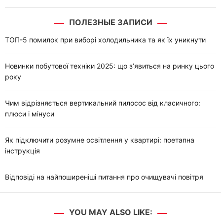
ПОЛЕЗНЫЕ ЗАПИСИ
ТОП-5 помилок при виборі холодильника та як їх уникнути
Новинки побутової техніки 2025: що з’явиться на ринку цього
року
Чим відрізняється вертикальний пилосос від класичного:
плюси і мінуси
Як підключити розумне освітлення у квартирі: поетапна
інструкція
Відповіді на найпоширеніші питання про очищувачі повітря
YOU MAY ALSO LIKE: