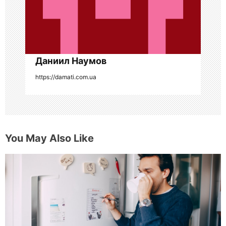
п
и
с
я
Даниил Наумов
https://damati.com.ua
м
You May Also Like