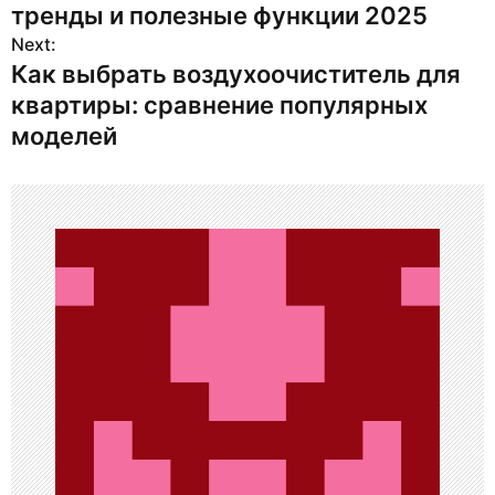
а
тренды и полезные функции 2025
в
Next:
Как выбрать воздухоочиститель для
и
квартиры: сравнение популярных
г
моделей
а
ц
и
я
п
о
з
а