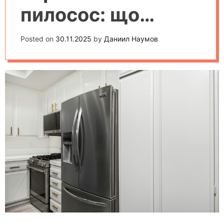
пилосос: що
підходить саме
Posted on
30.11.2025
by
Даниил Наумов
для вашого дому?