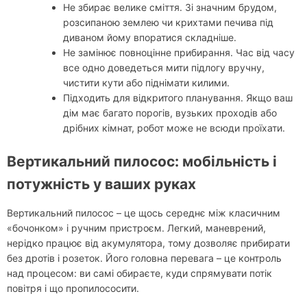
Не збирає велике сміття. Зі значним брудом,
розсипаною землею чи крихтами печива під
диваном йому впоратися складніше.
Не замінює повноцінне прибирання. Час від часу
все одно доведеться мити підлогу вручну,
чистити кути або піднімати килими.
Підходить для відкритого планування. Якщо ваш
дім має багато порогів, вузьких проходів або
дрібних кімнат, робот може не всюди проїхати.
Вертикальний пилосос: мобільність і
потужність у ваших руках
Вертикальний пилосос – це щось середнє між класичним
«бочонком» і ручним пристроєм. Легкий, маневрений,
нерідко працює від акумулятора, тому дозволяє прибирати
без дротів і розеток. Його головна перевага – це контроль
над процесом: ви самі обираєте, куди спрямувати потік
повітря і що пропилососити.