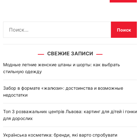
Н
а
й
т
СВЕЖИЕ ЗАПИСИ
и
:
Модные летние женские штаны и шорты: как выбрать
стильную одежду
Забор в формате «жалюзи»: достоинства и возможные
недостатки
Топ 3 розважальних центрів Львова: картинг для дітей і гонки
для дорослих
Українська косметика: бренди, які варто спробувати