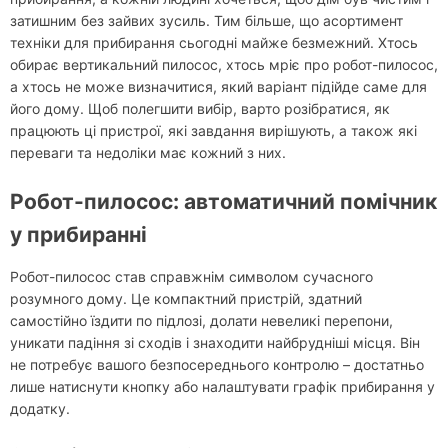
затишним без зайвих зусиль. Тим більше, що асортимент
техніки для прибирання сьогодні майже безмежний. Хтось
обирає вертикальний пилосос, хтось мріє про робот-пилосос,
а хтось не може визначитися, який варіант підійде саме для
його дому. Щоб полегшити вибір, варто розібратися, як
працюють ці пристрої, які завдання вирішують, а також які
переваги та недоліки має кожний з них.
Робот-пилосос: автоматичний помічник
у прибиранні
Робот-пилосос став справжнім символом сучасного
розумного дому. Це компактний пристрій, здатний
самостійно їздити по підлозі, долати невеликі перепони,
уникати падіння зі сходів і знаходити найбрудніші місця. Він
не потребує вашого безпосереднього контролю – достатньо
лише натиснути кнопку або налаштувати графік прибирання у
додатку.