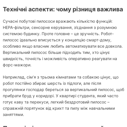
Технічні аспекти: чому різниця важлива
Сучасні побутові пилососи вражають кількістю функцій:
HEPA-фільтри, сенсорне керування, з’єднання з розумною
системою будинку. Проте головне – це зручність. Робот-
пилосос ідеально вписується у концепцію смарт-дому,
особливо якщо власник любить автоматизувати все довкола.
Вертикальний пилосос більше підходить тим, хто цінує
швидкість, точність і можливість оперативно реагувати на
форс-мажори.
Наприклад, сім’я з трьома кімнатами та собакою цінує, що
робот постійно збирає шерсть із підлоги, але після
прогулянки господар береться за вертикальний пилосос, щоб
прибрати бруд у коридорі. У квартирі студента, який часто
готує каву та перекуси, легкий бездротовий пилосос –
справжній порятунок від крихт та пилу між навчальними
заняттями.