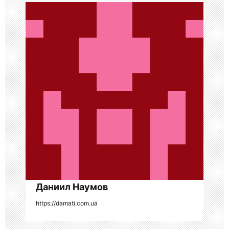
и
я
п
о
з
а
п
и
с
я
Даниил Наумов
https://damati.com.ua
м