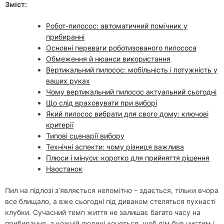
Зміст:
Робот-пилосос: автоматичний помічник у
прибиранні
Основні переваги роботизованого пилососа
Обмеження й нюанси використання
Вертикальний пилосос: мобільність і потужність у
ваших руках
Чому вертикальний пилосос актуальний сьогодні
Що слід враховувати при виборі
Який пилосос вибрати для свого дому: ключові
критерії
Типові сценарії вибору
Технічні аспекти: чому різниця важлива
Плюси і мінуси: коротко для прийняття рішення
Наостанок
Пил на підлозі з’являється непомітно – здається, тільки вчора
все блищало, а вже сьогодні під диваном стеляться пухнасті
клубки. Сучасний темп життя не залишає багато часу на
прибирання, а кожній людині хочеться, щоб дім був чистим і