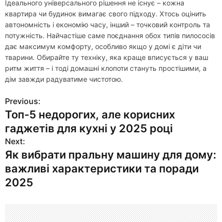
Ідеального універсального рішення не існує – кожна
квартира чи будинок вимагає свого підходу. Хтось оцінить
автономність і економію часу, інший – точковий контроль та
потужність. Найчастіше саме поєднання обох типів пилососів
дає максимум комфорту, особливо якщо у домі є діти чи
тварини. Обирайте ту техніку, яка краще вписується у ваш
ритм життя – і тоді домашні клопоти стануть простішими, а
дім завжди радуватиме чистотою.
Previous:
Н
Топ-5 недорогих, але корисних
а
гаджетів для кухні у 2025 році
в
Next:
Як вибрати пральну машину для дому:
и
важливі характеристики та поради
г
2025
а
ц