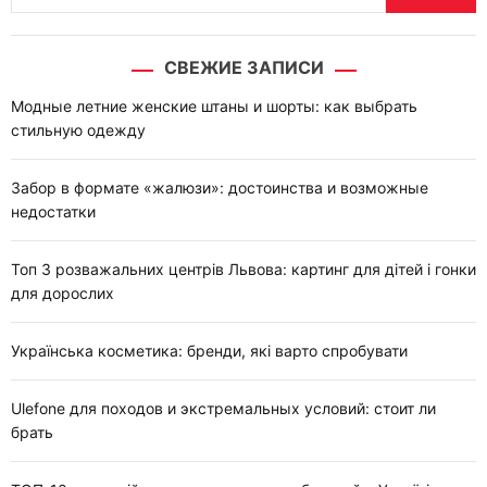
й
т
СВЕЖИЕ ЗАПИСИ
и
:
Модные летние женские штаны и шорты: как выбрать
стильную одежду
Забор в формате «жалюзи»: достоинства и возможные
недостатки
Топ 3 розважальних центрів Львова: картинг для дітей і гонки
для дорослих
Українська косметика: бренди, які варто спробувати
Ulefone для походов и экстремальных условий: стоит ли
брать