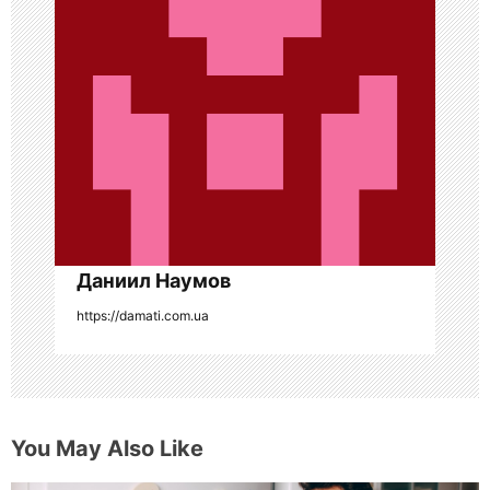
о
з
а
п
и
с
я
Даниил Наумов
https://damati.com.ua
м
You May Also Like