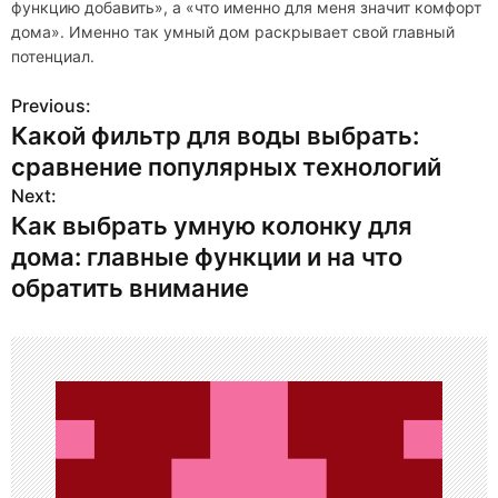
функцию добавить», а «что именно для меня значит комфорт
дома». Именно так умный дом раскрывает свой главный
потенциал.
Previous:
Н
Какой фильтр для воды выбрать:
а
сравнение популярных технологий
в
Next:
Как выбрать умную колонку для
и
дома: главные функции и на что
г
обратить внимание
а
ц
и
я
п