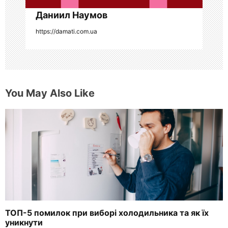
с
Даниил Наумов
я
https://damati.com.ua
м
You May Also Like
ТОП-5 помилок при виборі холодильника та як їх
уникнути