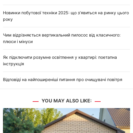
Новинки побутової техніки 2025: що з’явиться на ринку цього
року
Чим відрізняється вертикальний пилосос від класичного:
плюси і мінуси
Як підключити розумне освітлення у квартирі: поетапна
інструкція
Відповіді на найпоширеніші питання про очищувачі повітря
YOU MAY ALSO LIKE: