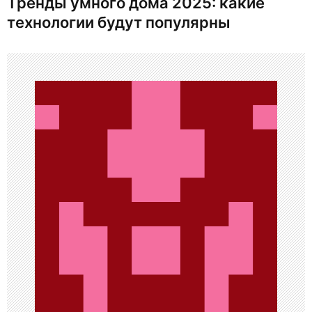
Тренды умного дома 2025: какие
и
технологии будут популярны
г
а
ц
и
я
п
о
з
а
п
и