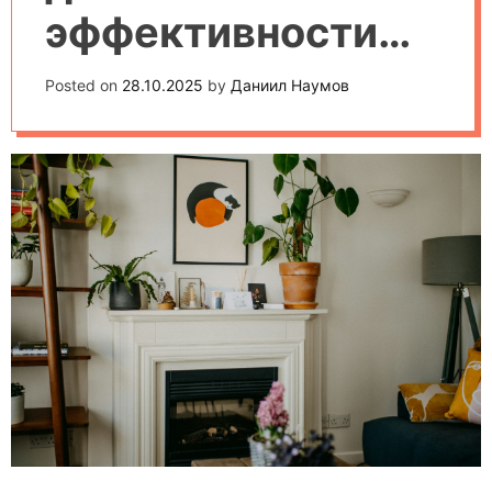
эффективности
работы бытовой
Posted on
28.10.2025
by
Даниил Наумов
техники