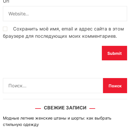
Url
Сохранить моё имя, email и адрес сайта в этом
браузере для последующих моих комментариев.
Н
а
й
т
СВЕЖИЕ ЗАПИСИ
и
:
Модные летние женские штаны и шорты: как выбрать
стильную одежду