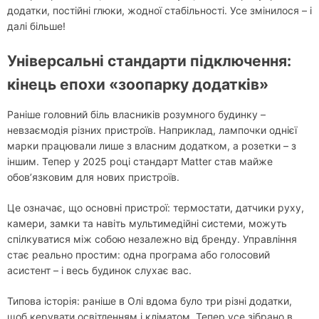
додатки, постійні глюки, жодної стабільності. Усе змінилося – і
далі більше!
Універсальні стандарти підключення:
кінець епохи «зоопарку додатків»
Раніше головний біль власників розумного будинку –
невзаємодія різних пристроїв. Наприклад, лампочки однієї
марки працювали лише з власним додатком, а розетки – з
іншим. Тепер у 2025 році стандарт Matter став майже
обов’язковим для нових пристроїв.
Це означає, що основні пристрої: термостати, датчики руху,
камери, замки та навіть мультимедійні системи, можуть
спілкуватися між собою незалежно від бренду. Управління
стає реально простим: одна програма або голосовий
асистент – і весь будинок слухає вас.
Типова історія: раніше в Олі вдома було три різні додатки,
щоб керувати освітленням і кліматом. Тепер усе зібрано в