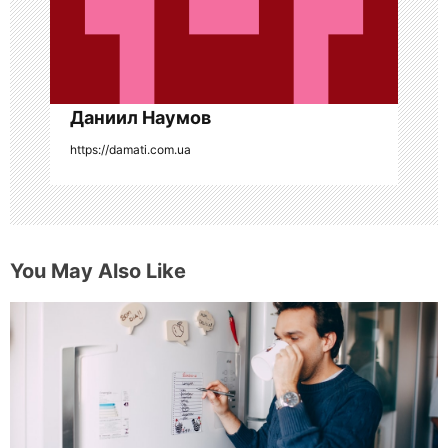
п
и
с
я
Даниил Наумов
https://damati.com.ua
м
You May Also Like