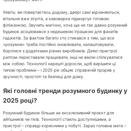
Уявіть: ви повертаєтесь додому, двері самі відчиняються,
вітальня вже зігріта, а кавоварка підморгує готовою
філіжанкою. Звучить магічно, хоча ще не так давно розумний
будинок асоціювався з недешевою іграшкою для фанатів
гаджетів. За фактом багато хто стикався з тим, що все
«розумне» треба постійно оновлювати, налаштовувати,
боротися з додатками різних виробників. Деякі пристрої
раптом переставали працювати, інші не вміли спілкуватися
між собою. Технології нарешті доросли, щоб вирішити ці
типові проблеми – і 2025 рік обіцяє справжній прорив у
зручності, простоті та безпеці для дому.
Які головні тренди розумного будинку у
2025 році?
Розумний будинок більше не ексклюзивний проєкт для
айтішників чи гіків. Технології стають доступнішими, а
пристрої – справді корисними у побуті. Зараз головна мета –