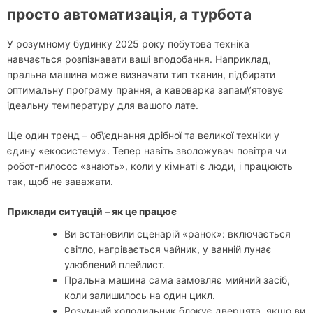
просто автоматизація, а турбота
У розумному будинку 2025 року побутова техніка
навчається розпізнавати ваші вподобання. Наприклад,
пральна машина може визначати тип тканин, підбирати
оптимальну програму прання, а кавоварка запам\’ятовує
ідеальну температуру для вашого лате.
Ще один тренд – об\’єднання дрібної та великої техніки у
єдину «екосистему». Тепер навіть зволожувач повітря чи
робот-пилосос «знають», коли у кімнаті є люди, і працюють
так, щоб не заважати.
Приклади ситуацій – як це працює
Ви встановили сценарій «ранок»: включається
світло, нагрівається чайник, у ванній лунає
улюблений плейлист.
Пральна машина сама замовляє мийний засіб,
коли залишилось на один цикл.
Розумний холодильник блокує дверцята, якщо ви