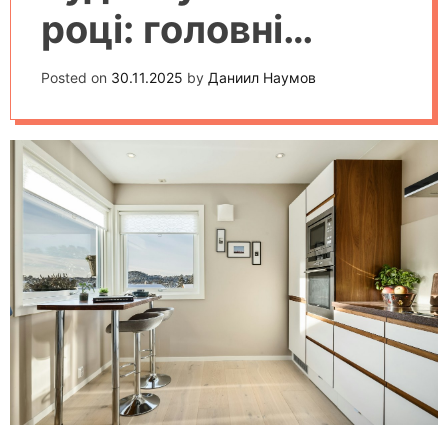
році: головні
новинки та
Posted on
30.11.2025
by
Даниил Наумов
можливості