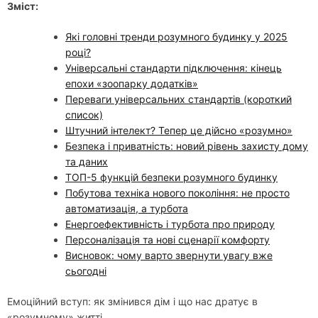
Зміст:
Які головні тренди розумного будинку у 2025
році?
Універсальні стандарти підключення: кінець
епохи «зоопарку додатків»
Переваги універсальних стандартів (короткий
список)
Штучний інтелект? Тепер це дійсно «розумно»
Безпека і приватність: новий рівень захисту дому
та даних
ТОП-5 функцій безпеки розумного будинку
Побутова техніка нового покоління: не просто
автоматизація, а турбота
Енергоефективність і турбота про природу
Персоналізація та нові сценарії комфорту
Висновок: чому варто звернути увагу вже
сьогодні
Емоційний вступ: як змінився дім і що нас дратує в
«розумному» житті