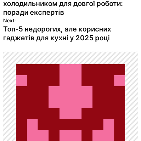
холодильником для довгої роботи:
в
поради експертів
Next:
и
Топ-5 недорогих, але корисних
г
гаджетів для кухні у 2025 році
а
ц
и
я
п
о
з
а