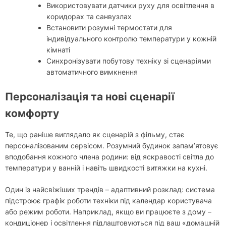
Використовувати датчики руху для освітлення в
коридорах та санвузлах
Встановити розумні термостати для
індивідуального контролю температури у кожній
кімнаті
Синхронізувати побутову техніку зі сценаріями
автоматичного вимкнення
Персоналізація та нові сценарії
комфорту
Те, що раніше виглядало як сценарій з фільму, стає
персоналізованим сервісом. Розумний будинок запам’ятовує
вподобання кожного члена родини: від яскравості світла до
температури у ванній і навіть швидкості витяжки на кухні.
Один із найсвіжіших трендів – адаптивний розклад: система
підстроює графік роботи техніки під календар користувача
або режим роботи. Наприклад, якщо ви працюєте з дому –
кондиціонер і освітлення підлаштовуються під ваш «домашній