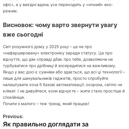
офіс», а у вихідні вдень усе переходить у «нічний» еко-
режим.
Висновок: чому варто звернути увагу
вже сьогодні
Світ розумного дому у 2025 році – це не про
«нафаршировану» електроніку заради статусу. Це про
відчуття, що дім справді дбає про тебе, дозволяючи не
турбуватися про дрібниці й зосередитися на важливому.
Якщо у вас досі є сумніви або здається, що всі ці технології –
лише для шанувальників гаджетів, просто спробуйте
налаштувати хоча б базові автоматизації: охорона, світло чи
клімат. І не дивуйтеся, коли відчуєте – жити стало простіше й
спокійніше.
Почати з малого – теж тренд, який працює!
Previous:
Н
Як правильно доглядати за
а