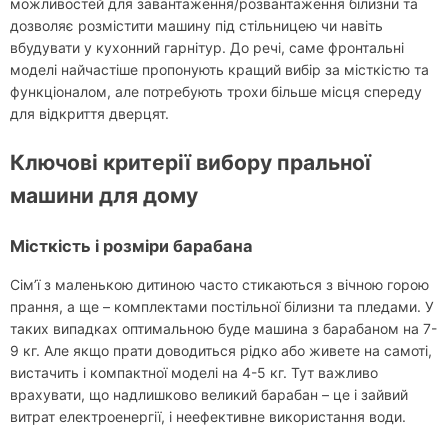
можливостей для завантаження/розвантаження білизни та
дозволяє розмістити машину під стільницею чи навіть
вбудувати у кухонний гарнітур. До речі, саме фронтальні
моделі найчастіше пропонують кращий вибір за місткістю та
функціоналом, але потребують трохи більше місця спереду
для відкриття дверцят.
Ключові критерії вибору пральної
машини для дому
Місткість і розміри барабана
Сім’ї з маленькою дитиною часто стикаються з вічною горою
прання, а ще – комплектами постільної білизни та пледами. У
таких випадках оптимальною буде машина з барабаном на 7-
9 кг. Але якщо прати доводиться рідко або живете на самоті,
вистачить і компактної моделі на 4-5 кг. Тут важливо
врахувати, що надлишково великий барабан – це і зайвий
витрат електроенергії, і неефективне використання води.