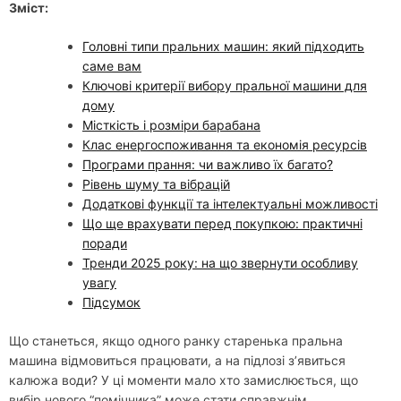
Зміст:
Головні типи пральних машин: який підходить
саме вам
Ключові критерії вибору пральної машини для
дому
Місткість і розміри барабана
Клас енергоспоживання та економія ресурсів
Програми прання: чи важливо їх багато?
Рівень шуму та вібрацій
Додаткові функції та інтелектуальні можливості
Що ще врахувати перед покупкою: практичні
поради
Тренди 2025 року: на що звернути особливу
увагу
Підсумок
Що станеться, якщо одного ранку старенька пральна
машина відмовиться працювати, а на підлозі з’явиться
калюжа води? У ці моменти мало хто замислюється, що
вибір нового “помічника” може стати справжнім