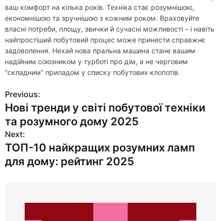
ваш комфорт на кілька років. Техніка стає розумнішою,
економнішою та зручнішою з кожним роком. Враховуйте
власні потреби, площу, звички й сучасні можливості – і навіть
найпростіший побутовий процес може принести справжнє
задоволення. Нехай нова пральна машина стане вашим
надійним союзником у турботі про дім, а не черговим
“складним” приладом у списку побутових клопотів.
Previous:
Н
Нові тренди у світі побутової техніки
а
та розумного дому 2025
в
Next:
ТОП-10 найкращих розумних ламп
и
для дому: рейтинг 2025
г
а
ц