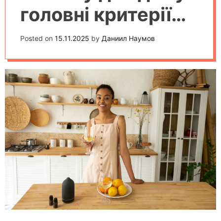
головні критерії
вибору у 2025
Posted on
15.11.2025
by
Даниил Наумов
році