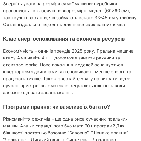
Зверніть увагу на розміри самої машини: виробники
пропонують як класичні повнорозмірні моделі (60×60 см),
так і вузькі варіанти, які займають всього 33-45 см у глибину.
Останні ідеально підходять для невеликих ванних кімнат.
Клас енергоспоживання та економія ресурсів
Економічність – один із трендів 2025 року. Пральна машина
класу А чи навіть А+++ допоможе знизити рахунки за
електроенергію. Нове покоління моделей оснащується
інверторними двигунами, які споживають менше енергії та
працюють тихіше. Також звертайте увагу на витрату води:
сучасні пристрої автоматично регулюють кількість води
залежно від ваги завантаження.
Програми прання: чи важливо їх багато?
Різноманіття режимів – ще одна риса сучасних пральних
машин. Але чи справді потрібно мати 20+ програм? Для
більшості достатньо базових: “Бавовна”, “Швидке прання”,
“Делікатне”, “Дитячий одяг” і “Синтетика”. Додатково