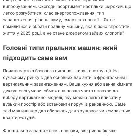
випробуванням. Сьогодні асортимент настільки широкий, що
легко розгубитися: клас енергоспоживання, тип
завантаження, рівень шуму, смарт-технології… Як не
помилитися й обрати пральну машину, яка дійсно спростить
життя у 2025 році, а не стане джерелом зайвих клопотів?
Головні типи пральних машин: який
підходить саме вам
Почати варто з базового питання – типу конструкції. На
сучасному ринку є два основних варіанти: з фронтальним і
вертикальним завантаженням. Ваша кухня або ванна кімната
диктує свої умови: обмежена площа часто штовхає до
вибору вертикальної моделі, яку можна легко вписати у
вузький простір або встановити поруч із раковиною. Саме
такі машини нерідко обирають для хрущовок чи компактних
квартир-студій.
Фронтальне завантаження, навпаки, відкриває більше