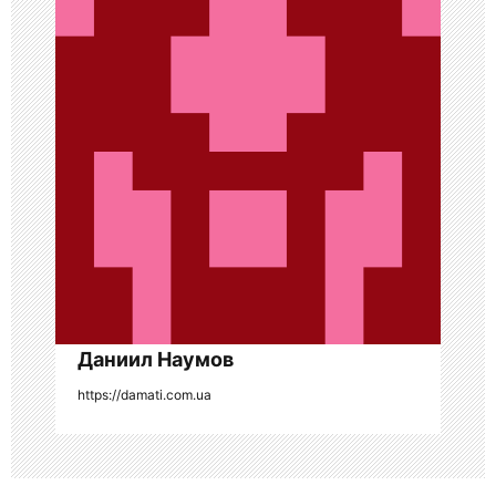
и
я
п
о
з
а
п
и
с
Даниил Наумов
я
https://damati.com.ua
м