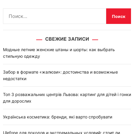
Н
а
й
т
СВЕЖИЕ ЗАПИСИ
и
:
Модные летние женские штаны и шорты: как выбрать
стильную одежду
Забор в формате «жалюзи»: достоинства и возможные
недостатки
Топ 3 розважальних центрів Львова: картинг для дітей і гонки
для дорослих
Українська косметика: бренди, які варто спробувати
Ulefone для походов и экстремальных условий: стоит ли