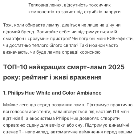
Тепловиділення, відсутність токсичних
компонентів та захист від стрибків напруги.
Тож, коли обираєте лампу, дивіться не лише на ціну чи
відомий бренд. Запитайте себе: чи підтримується мій
смартфон і «розумні» пристрої? Чи потрібні мені RGB-ефекти,
чи достатньо теплого білого світла? Такі нюанси часто
визначають, чи буде лампа справді корисною.
ТОП-10 найкращих смарт-ламп 2025
року: рейтинг і живі враження
1. Philips Hue White and Color Ambiance
Майже легенда серед розумних ламп. Підтримує практично
всі голосові асистенти, налаштовується під настрій (16 млн
відтінків!), а екосистема Philips Hue дозволяє створити
справжню сцену для вечірки або сну. Підтримує динамічні
сценарії – наприклад, автоматичне ввімкнення перед вашим