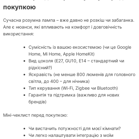
покупкою
Сучасна розумна лампа – вже давно не розкіш чи забаганка.
Але є нюанси, які впливають на комфорт і довговічність
використання:
Сумісність із вашою екосистемою (чи це Google
Home, Mi Home, Apple HomeKit)
Вид цоколя (E27, GU10, E14 – стандартний чи
рідкісний?)
Яскравість (не менше 800 люменів для головного
світла, до 400 – для нічника)
Тип керування (Wi-Fi, Zigbee чи Bluetooth)
Гарантія та підтримка (важливо для нових
брендів)
Міні-чеклист перед покупкою:
Чи вистачить потужності для моєї кімнати?
Чи легко налаштувати інтеграцію з моїм