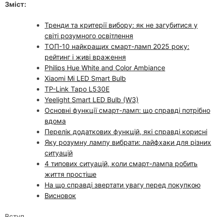
Зміст:
Тренди та критерії вибору: як не загубитися у
світі розумного освітлення
ТОП-10 найкращих смарт-ламп 2025 року:
рейтинг і живі враження
Philips Hue White and Color Ambiance
Xiaomi Mi LED Smart Bulb
TP-Link Tapo L530E
Yeelight Smart LED Bulb (W3)
Основні функції смарт-ламп: що справді потрібно
вдома
Перелік додаткових функцій, які справді корисні
Яку розумну лампу вибрати: лайфхаки для різних
ситуацій
4 типових ситуацій, коли смарт-лампа робить
життя простіше
На що справді звертати увагу перед покупкою
Висновок
Вступ