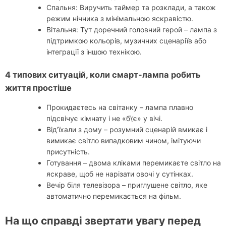
Спальня: Виручить таймер та розклади, а також
режим нічника з мінімальною яскравістю.
Вітальня: Тут доречний головний герой – лампа з
підтримкою кольорів, музичних сценаріїв або
інтеграції з іншою технікою.
4 типових ситуацій, коли смарт-лампа робить
життя простіше
Прокидаєтесь на світанку – лампа плавно
підсвічує кімнату і не «б\’є» у вічі.
Від’їхали з дому – розумний сценарій вмикає і
вимикає світло випадковим чином, імітуючи
присутність.
Готування – двома кліками перемикаєте світло на
яскраве, щоб не нарізати овочі у сутінках.
Вечір біля телевізора – приглушене світло, яке
автоматично перемикається на фільм.
На що справді звертати увагу перед