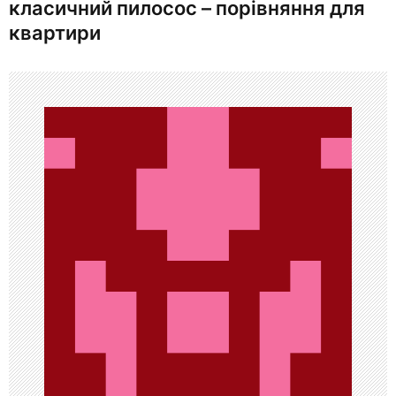
класичний пилосос – порівняння для
г
квартири
а
ц
и
я
п
о
з
а
п
и