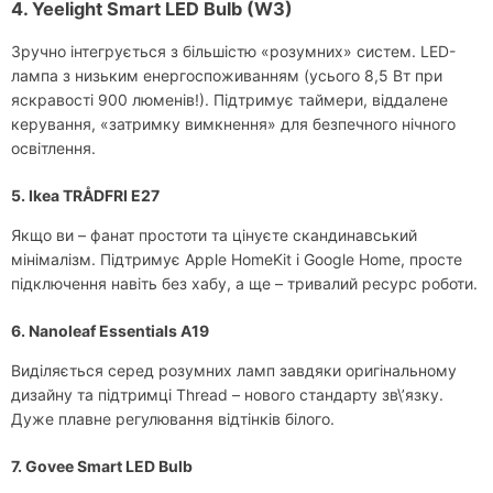
4. Yeelight Smart LED Bulb (W3)
Зручно інтегрується з більшістю «розумних» систем. LED-
лампа з низьким енергоспоживанням (усього 8,5 Вт при
яскравості 900 люменів!). Підтримує таймери, віддалене
керування, «затримку вимкнення» для безпечного нічного
освітлення.
5. Ikea TRÅDFRI E27
Якщо ви – фанат простоти та цінуєте скандинавський
мінімалізм. Підтримує Apple HomeKit і Google Home, просте
підключення навіть без хабу, а ще – тривалий ресурс роботи.
6. Nanoleaf Essentials A19
Виділяється серед розумних ламп завдяки оригінальному
дизайну та підтримці Thread – нового стандарту зв\’язку.
Дуже плавне регулювання відтінків білого.
7. Govee Smart LED Bulb