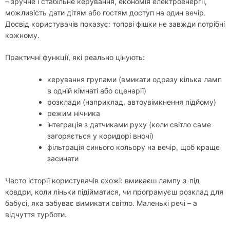
– зручне і стабільне керування, економія електроенергії,
можливість дати дітям або гостям доступ на один вечір.
Досвід користувачів показує: топові фішки не завжди потрібні
кожному.
Практичні функції, які реально цінують:
керування групами (вмикати одразу кілька ламп
в одній кімнаті або сценарії)
розклади (наприклад, автоувімкнення підйому)
режим нічника
інтеграція з датчиками руху (коли світло саме
загоряється у коридорі вночі)
фільтрація синього кольору на вечір, щоб краще
засинати
Часто історії користувачів схожі: вмикаєш лампу з-під
ковдри, коли ліньки підійматися, чи програмуєш розклад для
бабусі, яка забуває вимикати світло. Маленькі речі – а
відчуття турботи.