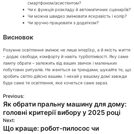
смартфоном/асистентом?
Чи є функція розкладу й автоматичних сценаріїв?
Чи можна швидко змінювати яскравість і колір?
Чи зручно працювати з додатком?
Висновок
Розумне освітлення змінює не лише інтер\’єр, а й якість життя
– додає свободи, комфорту й навіть турботливості. Яку саме
лампу обрати – залежить від ваших звичок і маленьких
побутових ритуалів. Не женіться за трендами, шукайте те, що
зробить світло дійсно вашим. І нехай у вашому домі завжди
буде саме те освітлення, яке хочеться саме зараз.
Previous:
Н
Як обрати пральну машину для дому:
а
головні критерії вибору у 2025 році
в
Next:
Що краще: робот-пилосос чи
и