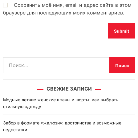
Сохранить моё имя, email и адрес сайта в этом
браузере для последующих моих комментариев.
Н
а
й
т
СВЕЖИЕ ЗАПИСИ
и
:
Модные летние женские штаны и шорты: как выбрать
стильную одежду
Забор в формате «жалюзи»: достоинства и возможные
недостатки