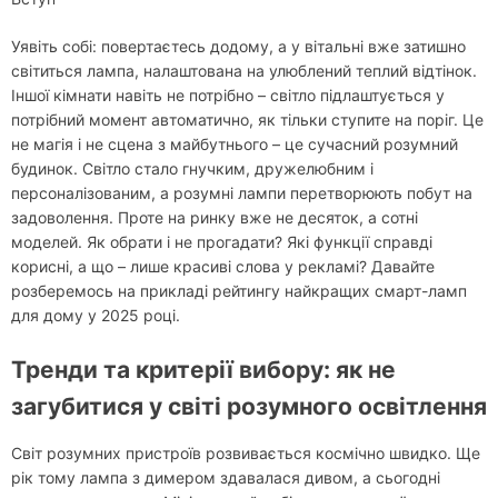
Уявіть собі: повертаєтесь додому, а у вітальні вже затишно
світиться лампа, налаштована на улюблений теплий відтінок.
Іншої кімнати навіть не потрібно – світло підлаштується у
потрібний момент автоматично, як тільки ступите на поріг. Це
не магія і не сцена з майбутнього – це сучасний розумний
будинок. Світло стало гнучким, дружелюбним і
персоналізованим, а розумні лампи перетворюють побут на
задоволення. Проте на ринку вже не десяток, а сотні
моделей. Як обрати і не прогадати? Які функції справді
корисні, а що – лише красиві слова у рекламі? Давайте
розберемось на прикладі рейтингу найкращих смарт-ламп
для дому у 2025 році.
Тренди та критерії вибору: як не
загубитися у світі розумного освітлення
Світ розумних пристроїв розвивається космічно швидко. Ще
рік тому лампа з димером здавалася дивом, а сьогодні