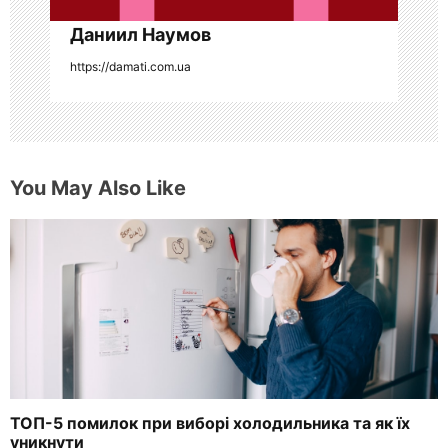
с
я
Даниил Наумов
https://damati.com.ua
м
You May Also Like
ТОП-5 помилок при виборі холодильника та як їх
уникнути