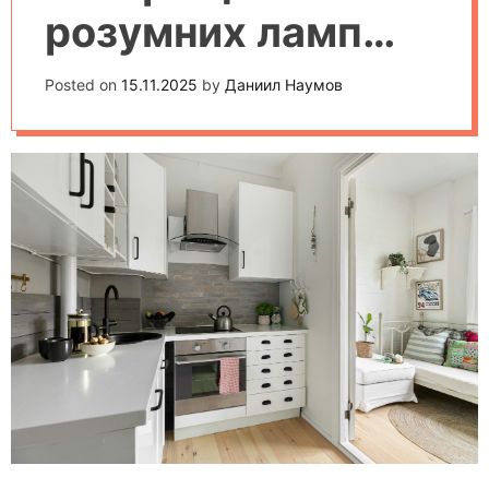
розумних ламп
для дому: рейтинг
Posted on
15.11.2025
by
Даниил Наумов
2025