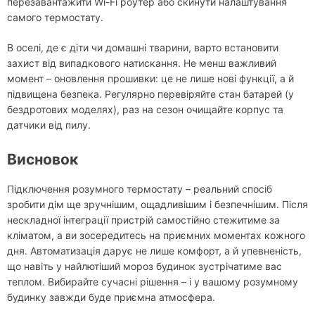
перезавантажити Wi-Fi роутер або скинути налаштування
самого термостату.
В оселі, де є діти чи домашні тварини, варто встановити
захист від випадкового натискання. Не менш важливий
момент – оновлення прошивки: це не лише нові функції, а й
підвищена безпека. Регулярно перевіряйте стан батарей (у
бездротових моделях), раз на сезон очищайте корпус та
датчики від пилу.
Висновок
Підключення розумного термостату – реальний спосіб
зробити дім ще зручнішим, ощадливішим і безпечнішим. Після
нескладної інтеграції пристрій самостійно стежитиме за
кліматом, а ви зосередитесь на приємних моментах кожного
дня. Автоматизація дарує не лише комфорт, а й упевненість,
що навіть у найлютіший мороз будинок зустрічатиме вас
теплом. Вибирайте сучасні рішення – і у вашому розумному
будинку завжди буде приємна атмосфера.