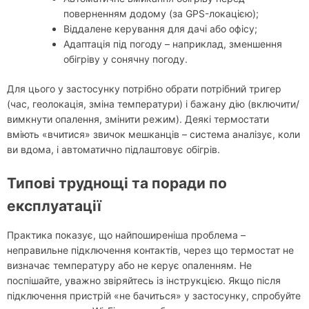
поверненням додому (за GPS-локацією);
Віддалене керування для дачі або офісу;
Адаптація під погоду – наприклад, зменшення
обігріву у сонячну погоду.
Для цього у застосунку потрібно обрати потрібний тригер
(час, геолокація, зміна температури) і бажану дію (включити/
вимкнути опалення, змінити режим). Деякі термостати
вміють «вчитися» звичок мешканців – система аналізує, коли
ви вдома, і автоматично підлаштовує обігрів.
Типові труднощі та поради по
експлуатації
Практика показує, що найпоширеніша проблема –
неправильне підключення контактів, через що термостат не
визначає температуру або не керує опаленням. Не
поспішайте, уважно звіряйтесь із інструкцією. Якщо після
підключення пристрій «не бачиться» у застосунку, спробуйте