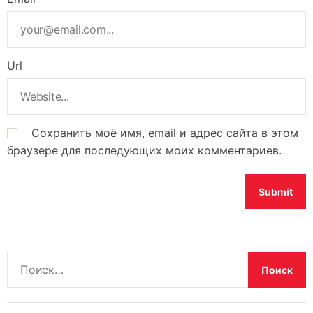
Url
Сохранить моё имя, email и адрес сайта в этом
браузере для последующих моих комментариев.
Н
а
й
т