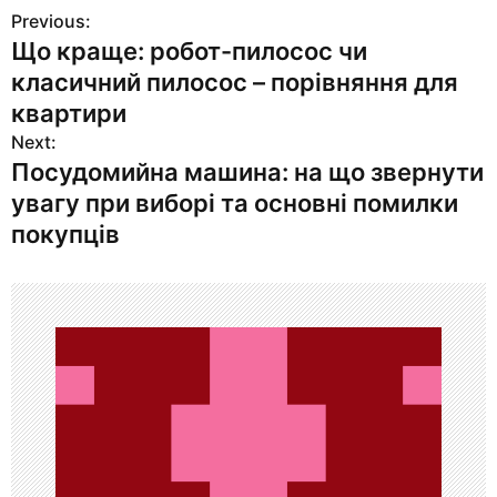
Previous:
Н
Що краще: робот-пилосос чи
а
класичний пилосос – порівняння для
в
квартири
Next:
и
Посудомийна машина: на що звернути
г
увагу при виборі та основні помилки
покупців
а
ц
и
я
п
о
з