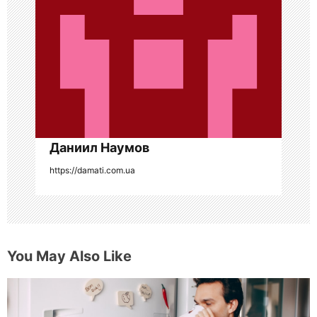
а
п
и
с
я
Даниил Наумов
м
https://damati.com.ua
You May Also Like