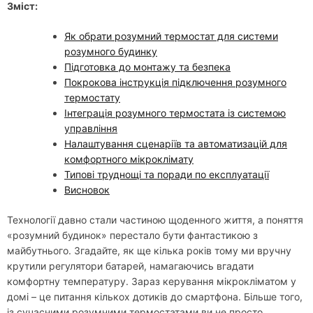
Зміст:
Як обрати розумний термостат для системи
розумного будинку
Підготовка до монтажу та безпека
Покрокова інструкція підключення розумного
термостату
Інтеграція розумного термостата із системою
управління
Налаштування сценаріїв та автоматизацій для
комфортного мікроклімату
Типові труднощі та поради по експлуатації
Висновок
Технології давно стали частиною щоденного життя, а поняття
«розумний будинок» перестало бути фантастикою з
майбутнього. Згадайте, як ще кілька років тому ми вручну
крутили регулятори батарей, намагаючись вгадати
комфортну температуру. Зараз керування мікрокліматом у
домі – це питання кількох дотиків до смартфона. Більше того,
із сучасними розумними термостатами ви не просто