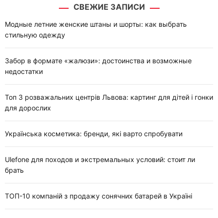
СВЕЖИЕ ЗАПИСИ
и
:
Модные летние женские штаны и шорты: как выбрать
стильную одежду
Забор в формате «жалюзи»: достоинства и возможные
недостатки
Топ 3 розважальних центрів Львова: картинг для дітей і гонки
для дорослих
Українська косметика: бренди, які варто спробувати
Ulefone для походов и экстремальных условий: стоит ли
брать
ТОП-10 компаній з продажу сонячних батарей в Україні