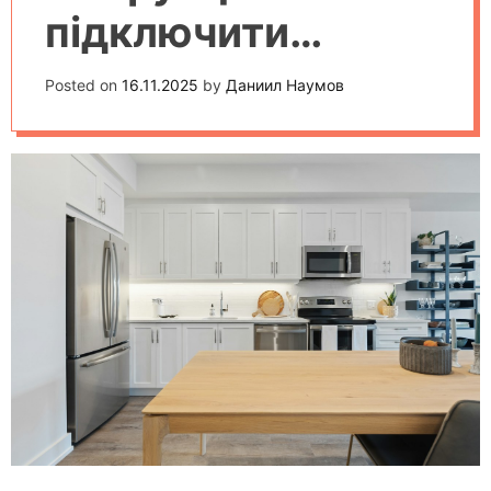
підключити
розумний
Posted on
16.11.2025
by
Даниил Наумов
термостат до
системи
"розумний
будинок"