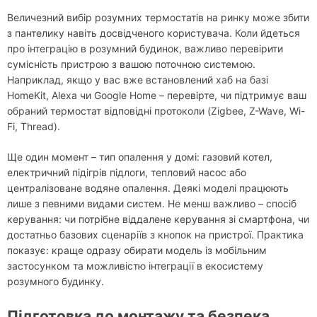
Величезний вибір розумних термостатів на ринку може збити
з пантелику навіть досвідченого користувача. Коли йдеться
про інтеграцію в розумний будинок, важливо перевірити
сумісність пристрою з вашою поточною системою.
Наприклад, якщо у вас вже встановлений хаб на базі
HomeKit, Alexa чи Google Home – перевірте, чи підтримує ваш
обраний термостат відповідні протоколи (Zigbee, Z-Wave, Wi-
Fi, Thread).
Ще один момент – тип опалення у домі: газовий котел,
електричний підігрів підлоги, тепловий насос або
централізоване водяне опалення. Деякі моделі працюють
лише з певними видами систем. Не менш важливо – спосіб
керування: чи потрібне віддалене керування зі смартфона, чи
достатньо базових сценаріїв з кнопок на пристрої. Практика
показує: краще одразу обирати модель із мобільним
застосунком та можливістю інтеграції в екосистему
розумного будинку.
Підготовка до монтажу та безпека