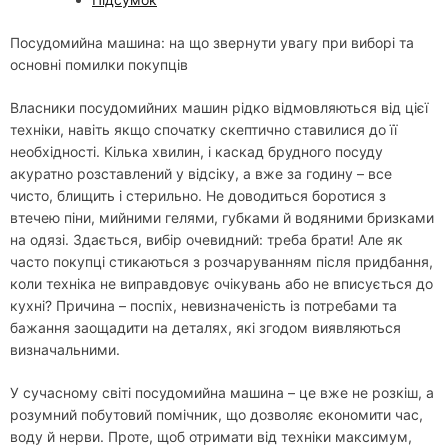
Посудомийна машина: на що звернути увагу при виборі та
основні помилки покупців
Власники посудомийних машин рідко відмовляються від цієї
техніки, навіть якщо спочатку скептично ставилися до її
необхідності. Кілька хвилин, і каскад брудного посуду
акуратно розставлений у відсіку, а вже за годину – все
чисто, блищить і стерильно. Не доводиться боротися з
втечею піни, мийними гелями, губками й водяними бризками
на одязі. Здається, вибір очевидний: треба брати! Але як
часто покупці стикаються з розчаруванням після придбання,
коли техніка не виправдовує очікувань або не вписується до
кухні? Причина – поспіх, невизначеність із потребами та
бажання заощадити на деталях, які згодом виявляються
визначальними.
У сучасному світі посудомийна машина – це вже не розкіш, а
розумний побутовий помічник, що дозволяє економити час,
воду й нерви. Проте, щоб отримати від техніки максимум,