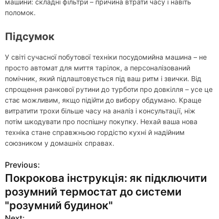
машини: складні фільтри – причина втрати часу і навіть
поломок.
Підсумок
У світі сучасної побутової техніки посудомийна машина – не
просто автомат для миття тарілок, а персоналізований
помічник, який підлаштовується під ваш ритм і звички. Від
спрощення ранкової рутини до турботи про довкілля – усе це
стає можливим, якщо підійти до вибору обдумано. Краще
витратити трохи більше часу на аналіз і консультації, ніж
потім шкодувати про поспішну покупку. Нехай ваша нова
техніка стане справжньою гордістю кухні й надійним
союзником у домашніх справах.
Previous:
Н
Покрокова інструкція: як підключити
а
розумний термостат до системи
в
"розумний будинок"
Next: