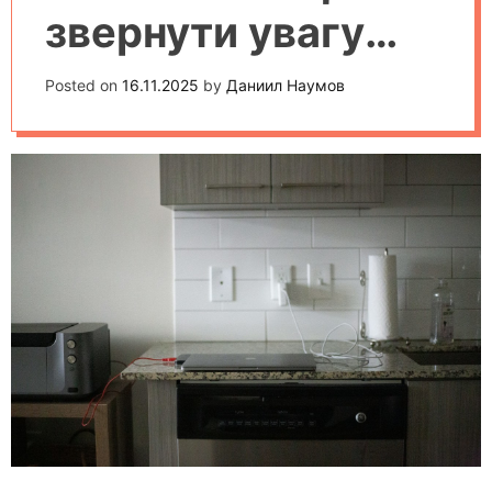
звернути увагу
при виборі та
Posted on
16.11.2025
by
Даниил Наумов
основні помилки
покупців