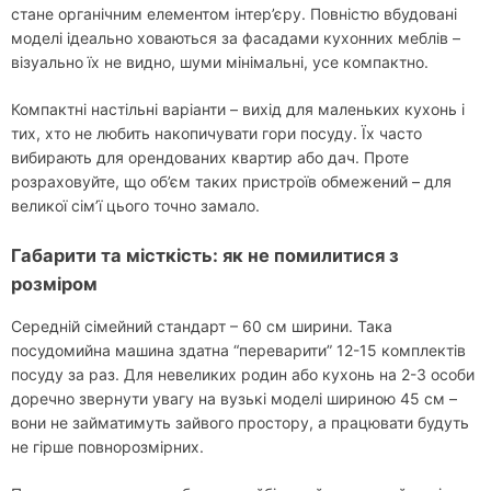
стане органічним елементом інтер’єру. Повністю вбудовані
моделі ідеально ховаються за фасадами кухонних меблів –
візуально їх не видно, шуми мінімальні, усе компактно.
Компактні настільні варіанти – вихід для маленьких кухонь і
тих, хто не любить накопичувати гори посуду. Їх часто
вибирають для орендованих квартир або дач. Проте
розраховуйте, що об’єм таких пристроїв обмежений – для
великої сім’ї цього точно замало.
Габарити та місткість: як не помилитися з
розміром
Середній сімейний стандарт – 60 см ширини. Така
посудомийна машина здатна “переварити” 12-15 комплектів
посуду за раз. Для невеликих родин або кухонь на 2-3 особи
доречно звернути увагу на вузькі моделі шириною 45 см –
вони не займатимуть зайвого простору, а працювати будуть
не гірше повнорозмірних.