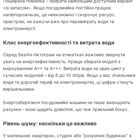
Поширена помилка – обирати найбільший доступний варіант
«із запасом». Якщо посудомийка постійно працює
напівпорожньою, це неекономно і скорочує ресурс
пристрою, не кажучи вже про перевитрату води та
електроенергії.
Клас енергоефективності та витрата води
Серед безлічі піктограм на етикетках важливо звернути
увагу на енергоефективність. Краще обирати моделі з
маркуванням A++ та A+++. Витрата води на один цикл у
сучасних моделей – від 6 до 10 літрів. Якщо у вас лічильники
води та дорогий тариф на електроенергію, ці цифри стануть
вирішальними.
Енергозберігаючі посудомийні машини не лише зменшують
рахунки – вони щадять довкілля, що теж приємний бонус.
Рівень шуму: наскільки це важливо
У маленьких квартирах, студіях або “розумних будинках” з