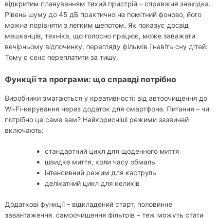
відкритим плануванням тихий пристрій – справжня знахідка.
Рівень шуму до 45 дБ практично не помітний фоново, його
можна порівняти з легким шепотом. Як показує досвід
мешканців, техніка, що голосно працює, може заважати
вечірньому відпочинку, перегляду фільмів і навіть сну дітей.
Тому є сенс переплатити за тишу.
Функції та програми: що справді потрібно
Виробники змагаються у креативності: від автоочищення до
Wi-Fi-керування через додаток для смартфона. Питання – чи
потрібно це саме вам? Найкорисніші режими зазвичай
включають:
стандартний цикл для щоденного миття
швидке миття, коли часу обмаль
інтенсивний режим для каструль
делікатний цикл для келихів
Додаткові функції – відкладений старт, половинне
завантаження, самоочищення фільтрів – теж можуть стати