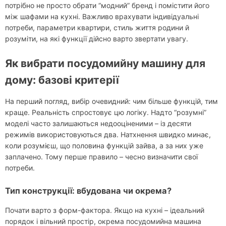
потрібно не просто обрати “модний” бренд і помістити його
між шафами на кухні. Важливо врахувати індивідуальні
потреби, параметри квартири, стиль життя родини й
розуміти, на які функції дійсно варто звертати увагу.
Як вибрати посудомийну машину для
дому: базові критерії
На перший погляд, вибір очевидний: чим більше функцій, тим
краще. Реальність спростовує цю логіку. Надто “розумні”
моделі часто залишаються недооціненими – із десяти
режимів використовуються два. Натхнення швидко минає,
коли розумієш, що половина функцій зайва, а за них уже
заплачено. Тому перше правило – чесно визначити свої
потреби.
Тип конструкції: вбудована чи окрема?
Почати варто з форм-фактора. Якщо на кухні – ідеальний
порядок і вільний простір, окрема посудомийна машина