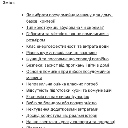
Зміст:
Як вибрати посудомийну машину для дому:
базові критерії
Тип конструкції: вбудована чи окрема?
Габарити та місткість: як не помилитися з
розміром
Клас енергоефективності та витрата води
Рівень шуму: наскільки це важливо
Функції та програми: що справді потрібно
Безпека: захист від протікань і діти в домі
Основні помилки при виборі посудомийної
машини
Неправильна оцінка власних потреб
Відсутність підготовки кухні та комунікацій
Економія на важливих функціях
Вибір за брендом або популярністю
Нехтування додатковими витратами
Досвід користувачів: реальні історії
На що звертають увагу експерти та продавці
Підсумок