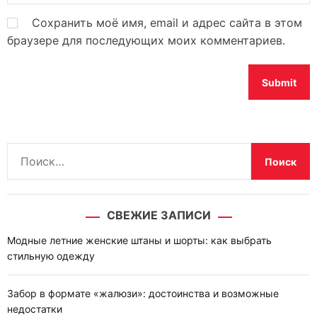
Сохранить моё имя, email и адрес сайта в этом
браузере для последующих моих комментариев.
Н
а
й
т
СВЕЖИЕ ЗАПИСИ
и
:
Модные летние женские штаны и шорты: как выбрать
стильную одежду
Забор в формате «жалюзи»: достоинства и возможные
недостатки