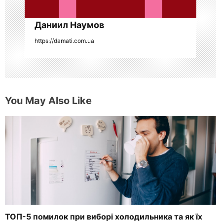
с
я
Даниил Наумов
https://damati.com.ua
м
You May Also Like
ТОП-5 помилок при виборі холодильника та як їх