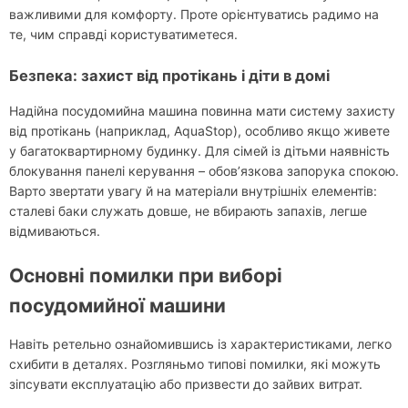
важливими для комфорту. Проте орієнтуватись радимо на
те, чим справді користуватиметеся.
Безпека: захист від протікань і діти в домі
Надійна посудомийна машина повинна мати систему захисту
від протікань (наприклад, AquaStop), особливо якщо живете
у багатоквартирному будинку. Для сімей із дітьми наявність
блокування панелі керування – обов’язкова запорука спокою.
Варто звертати увагу й на матеріали внутрішніх елементів:
сталеві баки служать довше, не вбирають запахів, легше
відмиваються.
Основні помилки при виборі
посудомийної машини
Навіть ретельно ознайомившись із характеристиками, легко
схибити в деталях. Розгляньмо типові помилки, які можуть
зіпсувати експлуатацію або призвести до зайвих витрат.