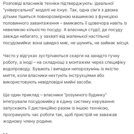
Розповіді власників техніки підтверджують: ідеальної
“універсальної” моделі не існує. Так, одна сім’я з двома
дітьми тішиться повнорозмірною машинкою з функцією
половинного завантаження – вмикають її щовечора навіть із
невеликою кількістю посуду. А власниця студії, де посуду
завжди небагато, у захваті від маленької настільної
посудомийки: вона швидко миє, не шумить, не займає місця.
Часто у відгуках зустрічаються скарги на занадто гучну
роботу, а іноді – на складнощі з монтажем через специфіку
водопроводу. Бувають і випадки непорозумінь із якістю
миття, коли власники нехтують інструкціями або
використовують невідповідні мийні засоби.
Ще один приклад – власники “розумного будинку”
інтегрували посудомийку в єдину систему керування:
запускають її дистанційно разом із іншою технікою,
програмують час роботи так, щоб пристрій не заважав
жодному члену родини.