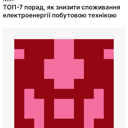
и
ТОП-7 порад, як знизити споживання
г
електроенергії побутовою технікою
а
ц
и
я
п
о
з
а
п
и